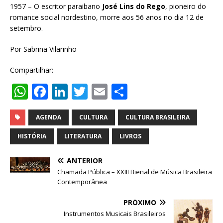
1957 – O escritor paraibano
José Lins do Rego
, pioneiro do
romance social nordestino, morre aos 56 anos no dia 12 de
setembro.
Por Sabrina Vilarinho
Compartilhar:
W
F
Li
T
E
S
h
a
n
w
m
h
at
c
k
it
ai
ar
AGENDA
CULTURA
CULTURA BRASILEIRA
s
e
e
te
l
e
HISTÓRIA
LITERATURA
LIVROS
A
b
dI
r
ANTERIOR
p
o
n
Chamada Pública – XXIII Bienal de Música Brasileira
p
o
Contemporânea
k
PRÓXIMO
Instrumentos Musicais Brasileiros