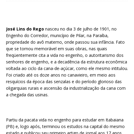
José Lins do Rego
nasceu no dia 3 de julho de 1901, no
Engenho do Corredor, município de Pilar, na Paraíba,
propriedade do avô materno, onde passou sua infância. Fato
que se tornou memorável em suas obras, nas quais
freqüentemente cita a vida no engenho, o autoritarismo dos
senhores de engenho, e a decadência da estrutura econômica
voltada ao ciclo da cana-de-açúcar, como ele mesmo intitulou.
Foi criado até os doze anos no canavieiro, em meio aos
resquícios da época das senzalas e do período glorioso das
oligarquias rurais e ascensão da industrialização da cana com
a chegada das usinas.
Partiu da pacata vida no engenho para estudar em Itabaiana
(PB) e, logo após, terminou os estudos na capital do mesmo
estado e publicou seu primeiro artigo de jornal aos 17 anos.