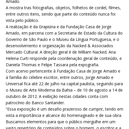
Amado.
A mostra tras fotografias, objetos, folhetos de cordel, filmes,
entre outros itens, sendo que parte do conteúdo nunca foi
vista pelo público.
A realização é da Grapiúna e da Fundação Casa de Jorge
Amado, em parceria com a Secretaria de Estado da Cultura do
Governo de São Paulo e o Museu da Língua Portuguesa, e o
desenvolvimento e organização da Nacked & Associados
Mercado Cultural. A direção geral é de William Nacked. Ana
Helena Curti responde pela coordenação geral de conteúdo, e
Daniela Thomas e Felipe Tassara pela expografia.
Com acervo pertencente à Fundação Casa de Jorge Amado e
à família do célebre escritor, entre outros, Jorge Amado e
Universal fica até 22 de julho na capital paulista, seguindo para
o Museu de Arte Moderna da Bahia – de 10 de agosto a 14 de
outubro de 2012. A exibição nestas cidades conta com
patrocínio do Banco Santander.
“Essa exposição é um desafio prazeroso de cumprir, tendo em
vista a importância e alcance do homenageado e de sua obra.
Buscamos elementos para que o público mergulhe em um
vasto repertório de conteúdos sobre o homem, o escritor e a