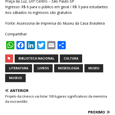
Praça da Luz, s/nº Centro – São Paulo-SP
Ingresso: R$ 6 para o público em geral / R$ 3 para estudantes.
Aos sábados os ingressos são gratuitos
Fonte: Assessoria de imprensa do Museu da Casa Brasileira
Compartilhar:
W
F
Li
T
E
S
h
a
n
w
m
h
at
c
k
it
ai
ar
BIBLIOTECA NACIONAL
CULTURA
s
e
e
te
l
e
LITERATURA
LIVROS
MUSEOLOGIA
MUSEU
A
b
dI
r
MUSEUS
p
o
n
ANTERIOR
p
o
Projeto da Unesco vai listar 100 lugares significativos da memória
k
da escravidão
PRÓXIMO