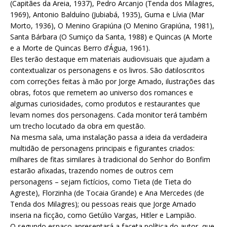
(Capitães da Areia, 1937), Pedro Arcanjo (Tenda dos Milagres,
1969), Antonio Balduíno (Jubiabá, 1935), Guma e Lívia (Mar
Morto, 1936), O Menino Grapiúna (O Menino Grapiúna, 1981),
Santa Bárbara (O Sumiço da Santa, 1988) e Quincas (A Morte
e a Morte de Quincas Berro d’Água, 1961).
Eles terão destaque em materiais audiovisuais que ajudam a
contextualizar os personagens e os livros. São datiloscritos
com correções feitas à mão por Jorge Amado, ilustrações das
obras, fotos que remetem ao universo dos romances e
algumas curiosidades, como produtos e restaurantes que
levam nomes dos personagens. Cada monitor terá também
um trecho locutado da obra em questão.
Na mesma sala, uma instalação passa a ideia da verdadeira
multidão de personagens principais e figurantes criados:
milhares de fitas similares à tradicional do Senhor do Bonfim
estarão afixadas, trazendo nomes de outros cem
personagens – sejam fictícios, como Tieta (de Tieta do
Agreste), Florzinha (de Tocaia Grande) e Ana Mercedes (de
Tenda dos Milagres); ou pessoas reais que Jorge Amado
inseria na ficção, como Getúlio Vargas, Hitler e Lampião.
O segundo espaço apresentará a faceta política do autor, que