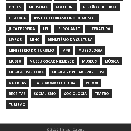
DOCES
FILOSOFIA
FOLCLORE
GESTÃO CULTURAL
HISTÓRIA
INSTITUTO BRASILEIRO DE MUSEUS
JUCA FERREIRA
LEI
LEI ROUANET
LITERATURA
LIVROS
MINC
MINISTÉRIO DA CULTURA
MINISTÉRIO DO TURISMO
MPB
MUSEOLOGIA
MUSEU
MUSEU OSCAR NIEMEYER
MUSEUS
MÚSICA
MÚSICA BRASILEIRA
MÚSICA POPULAR BRASILEIRA
NOTÍCIAS
PATRIMÔNIO CULTURAL
PCDOB
RECEITAS
SOCIALISMO
SOCIOLOGIA
TEATRO
TURISMO
© 2026 | Brasil Cultura