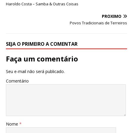
at
c
k
it
ai
ar
Haroldo Costa – Samba & Outras Coisas
s
e
e
te
l
e
PRÓXIMO
A
b
dI
r
Povos Tradicionais de Terreiros
p
o
n
p
o
SEJA O PRIMEIRO A COMENTAR
k
Faça um comentário
Seu e-mail não será publicado.
Comentário
Nome
*