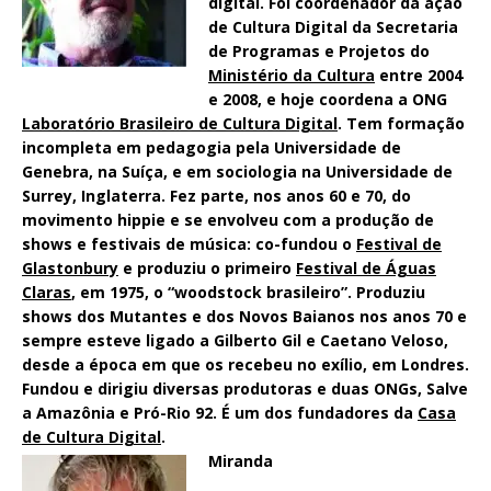
digital. Foi coordenador da ação
de Cultura Digital da Secretaria
de Programas e Projetos do
Ministério da Cultura
entre 2004
e 2008, e hoje coordena a ONG
Laboratório Brasileiro de Cultura Digital
. Tem formação
incompleta em pedagogia pela Universidade de
Genebra, na Suíça, e em sociologia na Universidade de
Surrey, Inglaterra. Fez parte, nos anos 60 e 70, do
movimento hippie e se envolveu com a produção de
shows e festivais de música: co-fundou o
Festival de
Glastonbury
e produziu o primeiro
Festival de Águas
Claras
, em 1975, o “woodstock brasileiro”. Produziu
shows dos Mutantes e dos Novos Baianos nos anos 70 e
sempre esteve ligado a Gilberto Gil e Caetano Veloso,
desde a época em que os recebeu no exílio, em Londres.
Fundou e dirigiu diversas produtoras e duas ONGs, Salve
a Amazônia e Pró-Rio 92. É um dos fundadores da
Casa
de Cultura Digital
.
Miranda