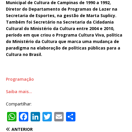
Municipal de Cultura de Campinas de 1990 a 1992,
Diretor do Departamento de Programas de Lazer na
Secretaria de Esportes, na gestão de Marta Suplicy.
Também foi Secretário na Secretaria da Cidadania
Cultural do Ministério da Cultura entre 2004 e 2010,
período em que criou o Programa Cultura Viva, política
do Ministério da Cultura que marca uma mudança de
paradigma na elaboração de políticas públicas para a
Cultura no Brasil.
Programação
Saiba mais…
Compartilhar:
W
F
Li
T
E
S
h
a
n
w
m
h
ANTERIOR