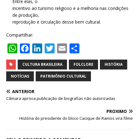
Entre elas, o
incentivo ao turismo religioso e a melhoria nas condições
de produção,
reprodução e circulação desse bem cultural.
Compartilhar:
W
F
Li
T
E
S
h
a
n
w
m
h
at
c
k
it
ai
ar
CULTURA BRASILEIRA
FOLCLORE
HISTÓRIA
s
e
e
te
l
e
NOTÍCIAS
PATRIMÔNIO CULTURAL
A
b
dI
r
ANTERIOR
p
o
n
Câmara aprova publicação de biografias não autorizadas
p
o
PRÓXIMO
k
História do presidente do bloco Cacique de Ramos vira filme