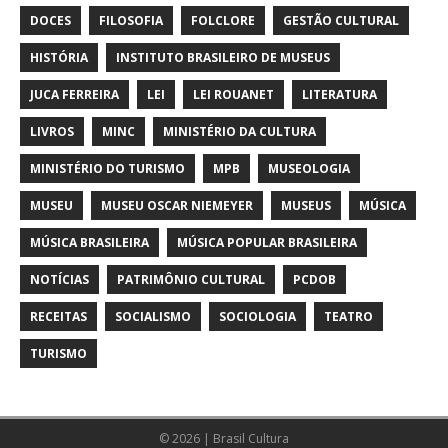
DOCES
FILOSOFIA
FOLCLORE
GESTÃO CULTURAL
HISTÓRIA
INSTITUTO BRASILEIRO DE MUSEUS
JUCA FERREIRA
LEI
LEI ROUANET
LITERATURA
LIVROS
MINC
MINISTÉRIO DA CULTURA
MINISTÉRIO DO TURISMO
MPB
MUSEOLOGIA
MUSEU
MUSEU OSCAR NIEMEYER
MUSEUS
MÚSICA
MÚSICA BRASILEIRA
MÚSICA POPULAR BRASILEIRA
NOTÍCIAS
PATRIMÔNIO CULTURAL
PCDOB
RECEITAS
SOCIALISMO
SOCIOLOGIA
TEATRO
TURISMO
© 2026 | Brasil Cultura