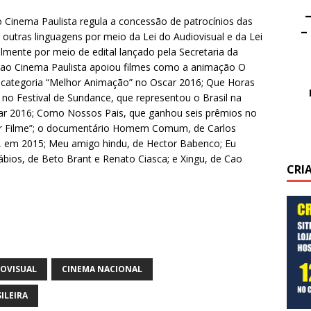
–
Cinema Paulista regula a concessão de patrocínios das
–
e outras linguagens por meio da Lei do Audiovisual e da Lei
mente por meio de edital lançado pela Secretaria da
ao Cinema Paulista apoiou filmes como a animação O
 categoria “Melhor Animação” no Oscar 2016; Que Horas
 no Festival de Sundance, que representou o Brasil na
car 2016; Como Nossos Pais, que ganhou seis prêmios no
hor Filme”; o documentário Homem Comum, de Carlos
e, em 2015; Meu amigo hindu, de Hector Babenco; Eu
lábios, de Beto Brant e Renato Ciasca; e Xingu, de Cao
CRI
IOVISUAL
CINEMA NACIONAL
ILEIRA