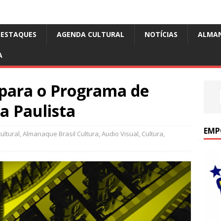
DESTAQUES
AGENDA CULTURAL
NOTÍCIAS
ALMA
A
 para o Programa de
 Paulista
EMP
ultural
,
Almanaque Brasil Cultura
,
Audio Visual
,
Cultura
,