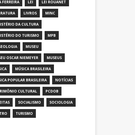
A FERREIRA
LEI
LEI ROUANET
ERATURA
LIVROS
MINC
ISTÉRIO DA CULTURA
ISTÉRIO DO TURISMO
MPB
EOLOGIA
MUSEU
EU OSCAR NIEMEYER
MUSEUS
ICA
MÚSICA BRASILEIRA
ICA POPULAR BRASILEIRA
NOTÍCIAS
RIMÔNIO CULTURAL
PCDOB
EITAS
SOCIALISMO
SOCIOLOGIA
TRO
TURISMO