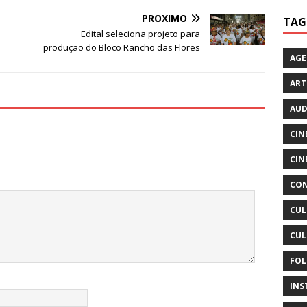
PRÓXIMO
TAG
Edital seleciona projeto para
produção do Bloco Rancho das Flores
AG
ART
AUD
CIN
CIN
CON
CUL
CUL
FOL
INS