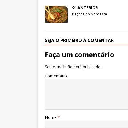
A
b
dI
r
ANTERIOR
p
o
n
Paçoca do Nordeste
p
o
k
SEJA O PRIMEIRO A COMENTAR
Faça um comentário
Seu e-mail não será publicado.
Comentário
Nome
*