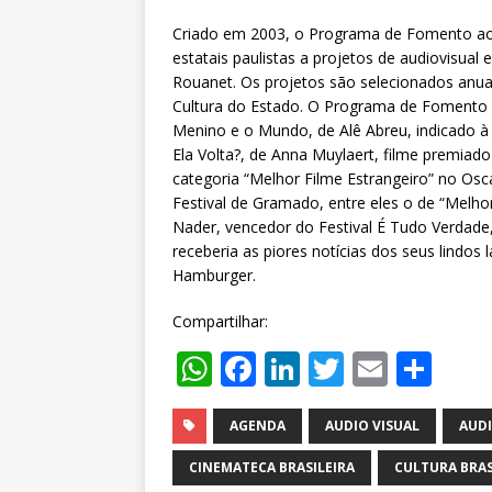
Criado em 2003, o Programa de Fomento ao 
estatais paulistas a projetos de audiovisual 
Rouanet. Os projetos são selecionados anual
Cultura do Estado. O Programa de Fomento 
Menino e o Mundo, de Alê Abreu, indicado à
Ela Volta?, de Anna Muylaert, filme premiado
categoria “Melhor Filme Estrangeiro” no Os
Festival de Gramado, entre eles o de “Mel
Nader, vencedor do Festival É Tudo Verdad
receberia as piores notícias dos seus lindos 
Hamburger.
Compartilhar:
W
F
Li
T
E
S
h
a
n
w
m
h
at
c
k
it
ai
ar
AGENDA
AUDIO VISUAL
AUD
s
e
e
te
l
e
CINEMATECA BRASILEIRA
CULTURA BRAS