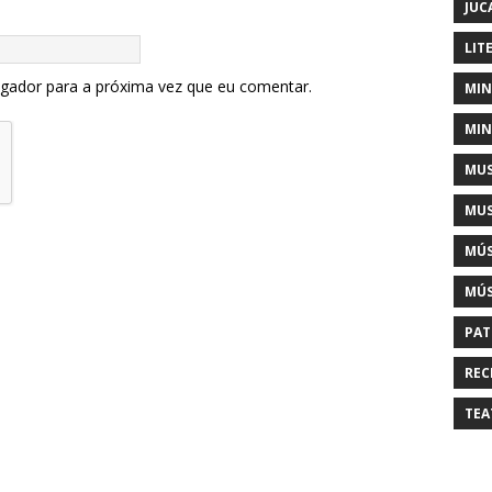
JUC
LIT
egador para a próxima vez que eu comentar.
MIN
MIN
MUS
MUS
MÚS
MÚS
PAT
REC
TEA