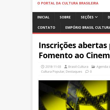
O PORTAL DA CULTURA BRASILEIRA
INICIAL
SOBRE
SEÇÕES
CONTATO
EMPÓRIO BRASIL CULTUR
Inscrições abertas
Fomento ao Cinema
2018-11-03
Brasil-Cultura
Agenda c
Cultura Popular
,
Destaques
0