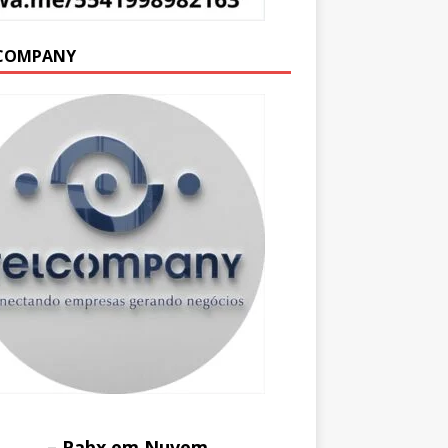
COMPANY
– Pabx em Nuvem