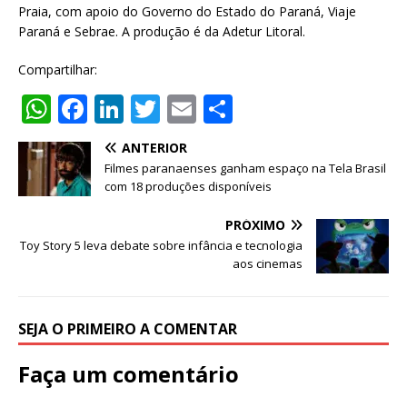
Praia, com apoio do Governo do Estado do Paraná, Viaje
Paraná e Sebrae. A produção é da Adetur Litoral.
Compartilhar:
W
F
Li
T
E
S
h
a
n
w
m
h
ANTERIOR
at
c
k
it
ai
ar
Filmes paranaenses ganham espaço na Tela Brasil
s
e
e
te
l
e
com 18 produções disponíveis
A
b
dI
r
PRÓXIMO
p
o
n
Toy Story 5 leva debate sobre infância e tecnologia
aos cinemas
p
o
k
SEJA O PRIMEIRO A COMENTAR
Faça um comentário