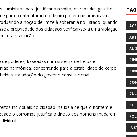
 Iluministas para justificar a revolta, os rebeldes gaúchos
TAG
idade para o enfrentamento de um poder que ameaçava a
troduzindo a noção de limite à soberania no Estado, quando
AG
e a propriedade dos cidadãos verificar-se-ia uma violação
reito a revolução.
ART
AUD
CIN
ão de poderes, baseadas num sistema de freios e
nião harmônica, concorrendo para a estabilidade do corpo
CIN
rebeldes, na adoção do governo constitucional
CON
CUL
CUL
reitos individuais do cidadão, na idéia de que o homem é
edade o corrompe justifica o direito dos homens mudarem
FOL
dividual.
INS