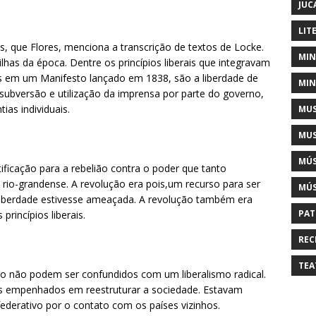
JUC
LIT
tes, que Flores, menciona a transcrição de textos de Locke.
MIN
has da época. Dentre os princípios liberais que integravam
dos em um Manifesto lançado em 1838, são a liberdade de
MIN
subversão e utilização da imprensa por parte do governo,
ias individuais.
MUS
MUS
MÚS
stificação para a rebelião contra o poder que tanto
rio-grandense. A revolução era pois,um recurso para ser
MÚS
 liberdade estivesse ameaçada. A revolução também era
PAT
princípios liberais.
REC
TEA
smo não podem ser confundidos com um liberalismo radical.
is empenhados em reestruturar a sociedade. Estavam
federativo por o contato com os países vizinhos.