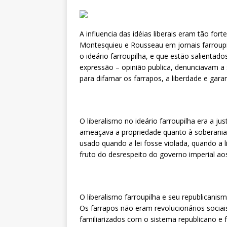
A influencia das idéias liberais eram tão for
Montesquieu e Rousseau em jornais farroupil
o ideário farroupilha, e que estão salienta
expressão – opinião publica, denunciavam a 
para difamar os farrapos, a liberdade e garant
O liberalismo no ideário farroupilha era a ju
ameaçava a propriedade quanto à soberania 
usado quando a lei fosse violada, quando a
fruto do desrespeito do governo imperial aos 
O liberalismo farroupilha e seu republicani
Os farrapos não eram revolucionários socia
familiarizados com o sistema republicano e 