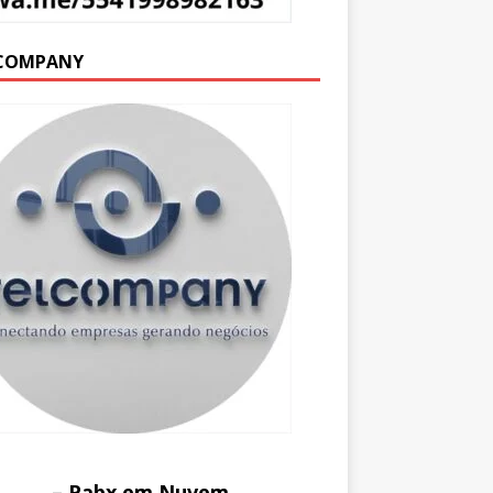
COMPANY
– Pabx em Nuvem