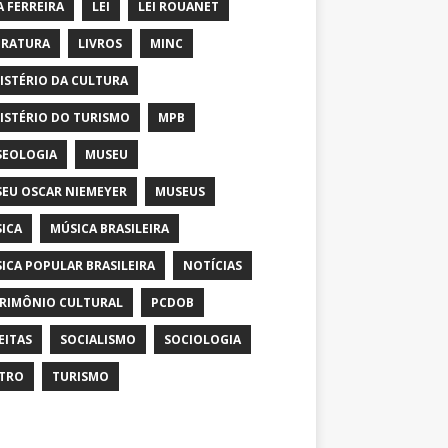
A FERREIRA
LEI
LEI ROUANET
ERATURA
LIVROS
MINC
ISTÉRIO DA CULTURA
ISTÉRIO DO TURISMO
MPB
EOLOGIA
MUSEU
EU OSCAR NIEMEYER
MUSEUS
ICA
MÚSICA BRASILEIRA
ICA POPULAR BRASILEIRA
NOTÍCIAS
RIMÔNIO CULTURAL
PCDOB
EITAS
SOCIALISMO
SOCIOLOGIA
TRO
TURISMO