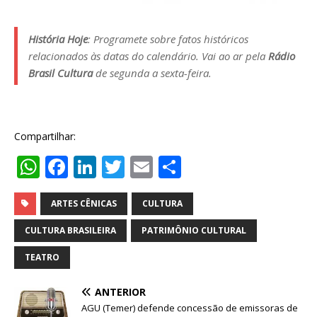
História Hoje
: Programete sobre fatos históricos
relacionados às datas do calendário. Vai ao ar pela
Rádio
Brasil Cultura
de segunda a sexta-feira.
Compartilhar:
W
F
Li
T
E
S
h
a
n
w
m
h
at
c
k
it
ai
ar
ARTES CÊNICAS
CULTURA
s
e
e
te
l
e
CULTURA BRASILEIRA
PATRIMÔNIO CULTURAL
A
b
dI
r
TEATRO
p
o
n
ANTERIOR
p
o
AGU (Temer) defende concessão de emissoras de