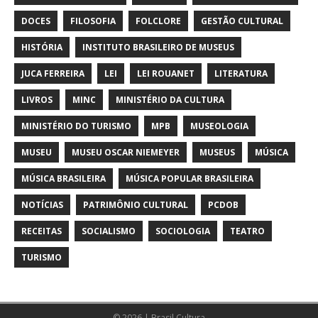
DOCES
FILOSOFIA
FOLCLORE
GESTÃO CULTURAL
HISTÓRIA
INSTITUTO BRASILEIRO DE MUSEUS
JUCA FERREIRA
LEI
LEI ROUANET
LITERATURA
LIVROS
MINC
MINISTÉRIO DA CULTURA
MINISTÉRIO DO TURISMO
MPB
MUSEOLOGIA
MUSEU
MUSEU OSCAR NIEMEYER
MUSEUS
MÚSICA
MÚSICA BRASILEIRA
MÚSICA POPULAR BRASILEIRA
NOTÍCIAS
PATRIMÔNIO CULTURAL
PCDOB
RECEITAS
SOCIALISMO
SOCIOLOGIA
TEATRO
TURISMO
© 2026 | Brasil Cultura