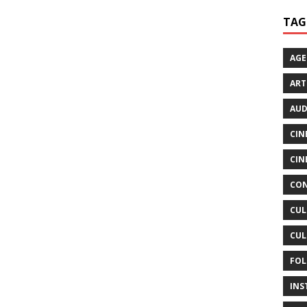
TAG
AG
ART
AUD
CIN
CIN
CON
CUL
CUL
FOL
INS