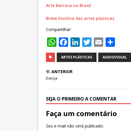
Arte Barroca no Brasil
Breve história das artes plasticas
Compartilhar:
W
F
Li
T
E
S
h
a
n
w
m
h
at
c
k
it
ai
ar
ARTES PLÁSTICAS
AUDIOVISUAL
s
e
e
te
l
e
ANTERIOR
A
b
dI
r
Dança
p
o
n
p
o
SEJA O PRIMEIRO A COMENTAR
k
Faça um comentário
Seu e-mail não será publicado.