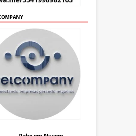
COMPANY
– Pabx em Nuvem