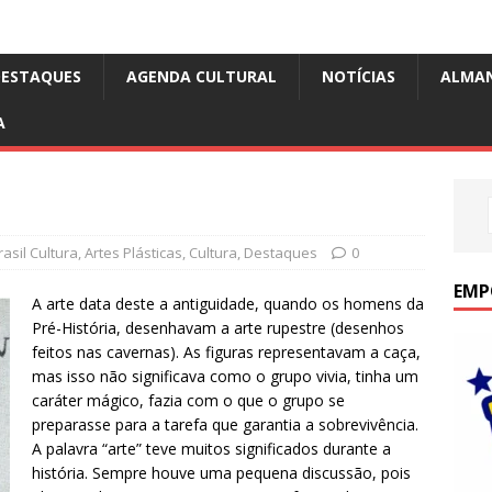
DESTAQUES
AGENDA CULTURAL
NOTÍCIAS
ALMA
A
asil Cultura
,
Artes Plásticas
,
Cultura
,
Destaques
0
EMP
A arte data deste a antiguidade, quando os homens da
Pré-História, desenhavam a arte rupestre (desenhos
feitos nas cavernas). As figuras representavam a caça,
mas isso não significava como o grupo vivia, tinha um
caráter mágico, fazia com o que o grupo se
preparasse para a tarefa que garantia a sobrevivência.
A palavra “arte” teve muitos significados durante a
história. Sempre houve uma pequena discussão, pois