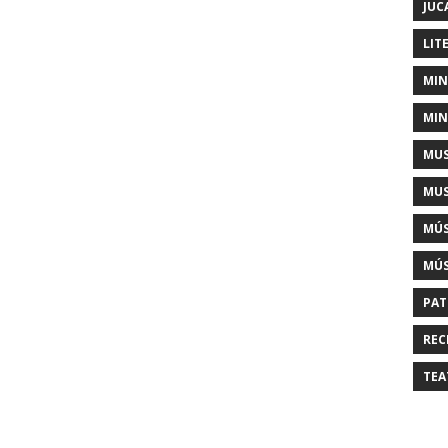
JUC
LIT
MIN
MIN
MUS
MUS
MÚS
MÚS
PAT
REC
TEA