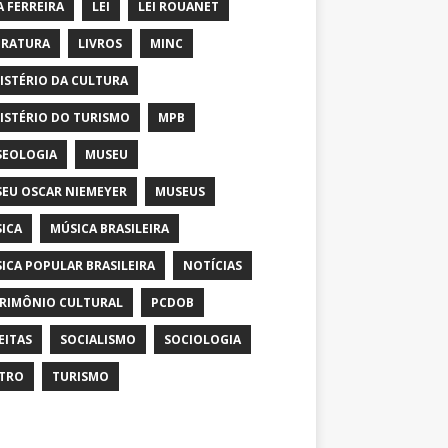
A FERREIRA
LEI
LEI ROUANET
ERATURA
LIVROS
MINC
ISTÉRIO DA CULTURA
ISTÉRIO DO TURISMO
MPB
EOLOGIA
MUSEU
EU OSCAR NIEMEYER
MUSEUS
ICA
MÚSICA BRASILEIRA
ICA POPULAR BRASILEIRA
NOTÍCIAS
RIMÔNIO CULTURAL
PCDOB
EITAS
SOCIALISMO
SOCIOLOGIA
TRO
TURISMO