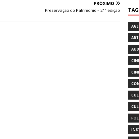
PRÓXIMO
TAG
Preservação do Patrimônio – 21ª edição
AG
ART
AUD
CIN
CIN
CON
CUL
CUL
FOL
INS