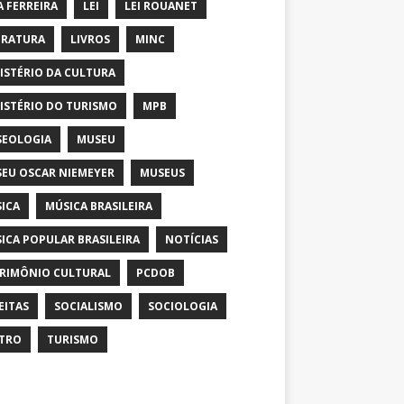
A FERREIRA
LEI
LEI ROUANET
ERATURA
LIVROS
MINC
ISTÉRIO DA CULTURA
ISTÉRIO DO TURISMO
MPB
EOLOGIA
MUSEU
EU OSCAR NIEMEYER
MUSEUS
ICA
MÚSICA BRASILEIRA
ICA POPULAR BRASILEIRA
NOTÍCIAS
RIMÔNIO CULTURAL
PCDOB
EITAS
SOCIALISMO
SOCIOLOGIA
TRO
TURISMO