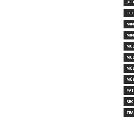
JUC
LIT
MIN
MIN
MUS
MUS
MÚS
MÚS
PAT
REC
TEA