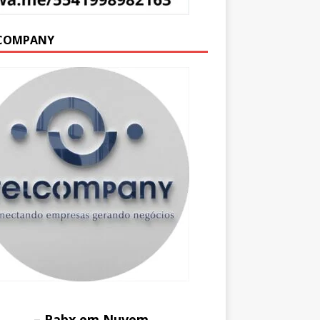
COMPANY
– Pabx em Nuvem