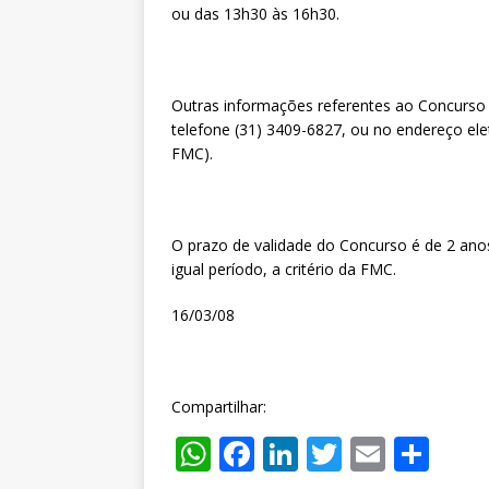
ou das 13h30 às 16h30.
Outras informações referentes ao Concurso
telefone (31) 3409-6827, ou no endereço ele
FMC).
O prazo de validade do Concurso é de 2 ano
igual período, a critério da FMC.
16/03/08
Compartilhar:
W
F
Li
T
E
S
h
a
n
w
m
h