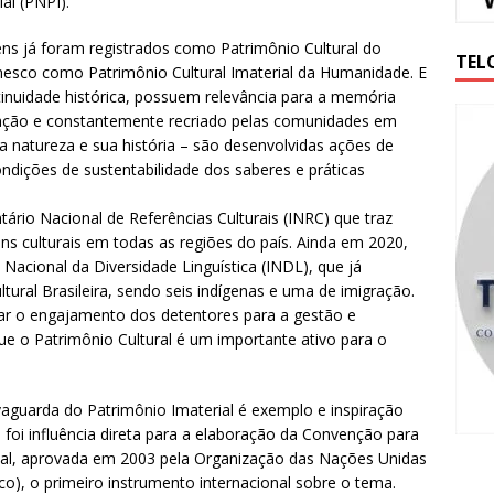
al (PNPI).
ns já foram registrados como Patrimônio Cultural do
TEL
Unesco como Patrimônio Cultural Imaterial da Humanidade. E
nuidade histórica, possuem relevância para a memória
ração e constantemente recriado pelas comunidades em
 natureza e sua história – são desenvolvidas ações de
ondições de sustentabilidade dos saberes e práticas
rio Nacional de Referências Culturais (INRC) que traz
ens culturais em todas as regiões do país. Ainda em 2020,
Nacional da Diversidade Linguística (INDL), que já
ural Brasileira, sendo seis indígenas e uma de imigração.
ar o engajamento dos detentores para a gestão e
que o Patrimônio Cultural é um importante ativo para o
lvaguarda do Patrimônio Imaterial é exemplo e inspiração
foi influência direta para a elaboração da Convenção para
rial, aprovada em 2003 pela Organização das Nações Unidas
co), o primeiro instrumento internacional sobre o tema.