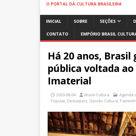
O PORTAL DA CULTURA BRASILEIRA
INICIAL
SOBRE
SEÇÕES
CONTATO
EMPÓRIO BRASIL CULTUR
Há 20 anos, Brasil
pública voltada ao
Imaterial
2020-08-04
Brasil-Cultura
Agenda c
Popular
,
Destaques
,
Gestão Cultural
,
Patrimôn