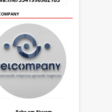
COMPANY
– Pabx em Nuvem