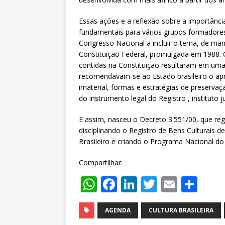
Essas ações e a reflexão sobre a importância
fundamentais para vários grupos formadores d
Congresso Nacional a incluir o tema, de man
Constituição Federal, promulgada em 1988.
contidas na Constituição resultaram em uma 
recomendavam-se ao Estado brasileiro o ap
imaterial, formas e estratégias de preserv
do instrumento legal do Registro , instituto 
E assim, nasceu o Decreto 3.551/00, que regu
disciplinando o Registro de Bens Culturais d
Brasileiro e criando o Programa Nacional do 
Compartilhar:
W
F
Li
T
E
S
h
a
n
w
m
h
at
c
k
it
ai
ar
AGENDA
CULTURA BRASILEIRA