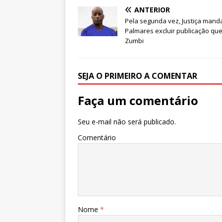
s
e
e
te
l
e
ANTERIOR
A
b
dI
r
Pela segunda vez, Justiça mand
Palmares excluir publicação qu
p
o
n
Zumbi
p
o
k
SEJA O PRIMEIRO A COMENTAR
Faça um comentário
Seu e-mail não será publicado.
Comentário
Nome
*