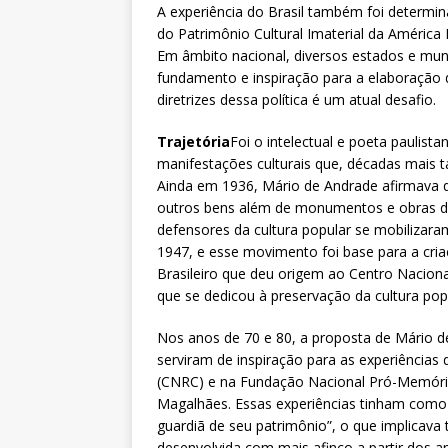
A experiência do Brasil também foi determin
do Patrimônio Cultural Imaterial da América L
Em âmbito nacional, diversos estados e mun
fundamento e inspiração para a elaboração da
diretrizes dessa política é um atual desafio.
Trajetória
Foi o intelectual e poeta paulist
manifestações culturais que, décadas mais ta
Ainda em 1936, Mário de Andrade afirmava 
outros bens além de monumentos e obras de a
defensores da cultura popular se mobilizar
1947, e esse movimento foi base para a cr
Brasileiro que deu origem ao Centro Nacional
que se dedicou à preservação da cultura pop
Nos anos de 70 e 80, a proposta de Mário de
serviram de inspiração para as experiências 
(CNRC) e na Fundação Nacional Pró-Memória
Magalhães. Essas experiências tinham como 
guardiã de seu patrimônio”, o que implicava
desenvolvida com mais afinco a partir dos a