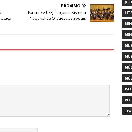
JUC
PRÓXIMO
a
Funarte e UFRJ lançam o Sistema
LIT
e ataca
Nacional de Orquestras Sociais
MIN
MIN
MUS
MUS
MÚS
MÚS
PAT
REC
TEA