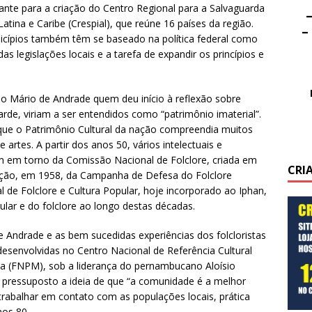
ante para a criação do Centro Regional para a Salvaguarda
–
atina e Caribe (Crespial), que reúne 16 países da região.
–
icípios também têm se baseado na política federal como
s legislações locais e a tarefa de expandir os princípios e
ano Mário de Andrade quem deu início à reflexão sobre
rde, viriam a ser entendidos como “patrimônio imaterial”.
que o Patrimônio Cultural da nação compreendia muitos
rtes. A partir dos anos 50, vários intelectuais e
am em torno da Comissão Nacional de Folclore, criada em
CRI
iação, em 1958, da Campanha de Defesa do Folclore
 de Folclore e Cultura Popular, hoje incorporado ao Iphan,
ular e do folclore ao longo destas décadas.
 Andrade e as bem sucedidas experiências dos folcloristas
desenvolvidas no Centro Nacional de Referência Cultural
 (FNPM), sob a liderança do pernambucano Aloísio
pressuposto a ideia de que “a comunidade é a melhor
 trabalhar em contato com as populações locais, prática
nos 80.