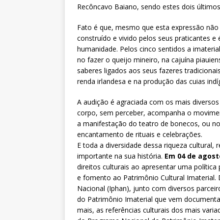
Recôncavo Baiano, sendo estes dois último
Fato é que, mesmo que esta expressão não s
construído e vivido pelos seus praticantes e
humanidade. Pelos cinco sentidos a imaterial
no fazer o queijo mineiro, na cajuína piau
saberes ligados aos seus fazeres tradicion
renda irlandesa e na produção das cuias ind
A audição é agraciada com os mais diversos
corpo, sem perceber, acompanha o movimento
a manifestação do teatro de bonecos, ou nos 
encantamento de rituais e celebrações.
E toda a diversidade dessa riqueza cultura
importante na sua história.
Em 04 de agost
direitos culturais ao apresentar uma política
e fomento ao Patrimônio Cultural Imaterial. 
Nacional (Iphan), junto com diversos parcei
do Patrimônio Imaterial que vem documenta
mais, as referências culturais dos mais vari