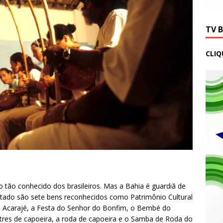
TV 
CLIQ
 tão conhecido dos brasileiros. Mas a Bahia é guardiã de
stado são sete bens reconhecidos como Patrimônio Cultural
do Acarajé, a Festa do Senhor do Bonfim, o Bembé do
res de capoeira, a roda de capoeira e o Samba de Roda do