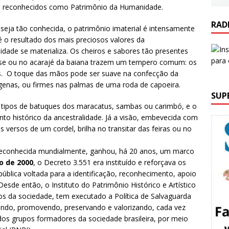
s reconhecidos como Patrimônio da Humanidade.
RAD
eja tão conhecida, o patrimônio imaterial é intensamente
 é o resultado dos mais preciosos valores da
idade se materializa. Os cheiros e sabores tão presentes
iense ou no acarajé da baiana trazem um tempero comum: os
ais. O toque das mãos pode ser suave na confecção da
ígenas, ou firmes nas palmas de uma roda de capoeira.
SUP
 tipos de batuques dos maracatus, sambas ou carimbó, e o
 histórico da ancestralidade. Já a visão, embevecida com
versos de um cordel, brilha no transitar das feiras ou no
l, reconhecida mundialmente, ganhou, há 20 anos, um marco
o de 2000
, o Decreto 3.551 era instituído e reforçava os
 pública voltada para a identificação, reconhecimento, apoio
Desde então, o Instituto do Patrimônio Histórico e Artístico
ros da sociedade, tem executado a Política de Salvaguarda
ndo, promovendo, preservando e valorizando, cada vez
ados grupos formadores da sociedade brasileira, por meio