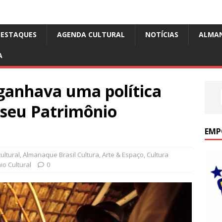
DESTAQUES
AGENDA CULTURAL
NOTÍCIAS
ALMA
A
 ganhava uma política
 seu Patrimônio
EMP
ultural
,
Almanaque Brasil Cultura
,
Arte & Espaço
,
Cultura
io Cultural
0