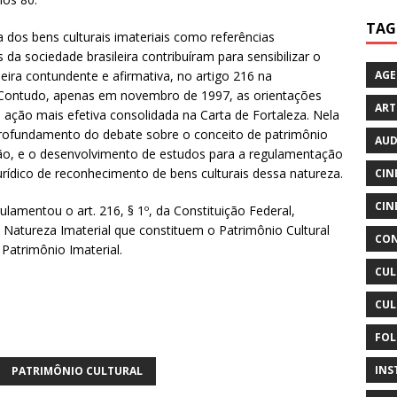
TAG
 dos bens culturais imateriais como referências
a sociedade brasileira contribuíram para sensibilizar o
AG
eira contundente e afirmativa, no artigo 216 na
 Contudo, apenas em novembro de 1997, as orientações
ART
ação mais efetiva consolidada na Carta de Fortaleza. Nela
rofundamento do debate sobre o conceito de patrimônio
AUD
ação, e o desenvolvimento de estudos para a regulamentação
jurídico de reconhecimento de bens culturais dessa natureza.
CIN
CIN
lamentou o art. 216, § 1º, da Constituição Federal,
e Natureza Imaterial que constituem o Patrimônio Cultural
CON
Patrimônio Imaterial.
CUL
CUL
FOL
INS
PATRIMÔNIO CULTURAL