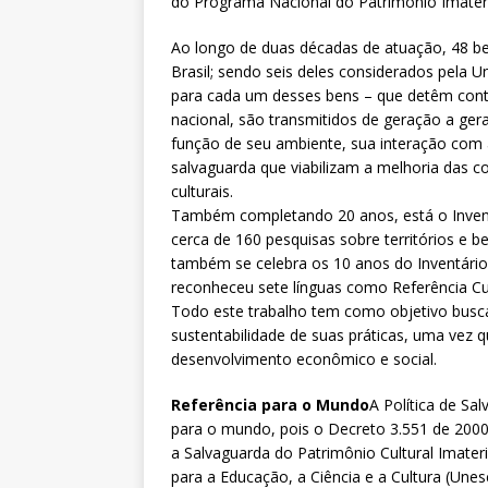
do Programa Nacional do Patrimônio Imateri
Ao longo de duas décadas de atuação, 48 be
Brasil; sendo seis deles considerados pela 
para cada um desses bens – que detêm conti
nacional, são transmitidos de geração a ge
função de seu ambiente, sua interação com a
salvaguarda que viabilizam a melhoria das c
culturais.
Também completando 20 anos, está o Inventá
cerca de 160 pesquisas sobre territórios e b
também se celebra os 10 anos do Inventário 
reconheceu sete línguas como Referência Cult
Todo este trabalho tem como objetivo busc
sustentabilidade de suas práticas, uma vez 
desenvolvimento econômico e social.
Referência para o Mundo
A Política de Sa
para o mundo, pois o Decreto 3.551 de 2000 
a Salvaguarda do Patrimônio Cultural Imate
para a Educação, a Ciência e a Cultura (Unes