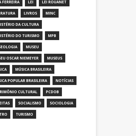
A FERREIRA
LEI
LEI ROUANET
ERATURA
LIVROS
MINC
ISTÉRIO DA CULTURA
ISTÉRIO DO TURISMO
MPB
EOLOGIA
MUSEU
EU OSCAR NIEMEYER
MUSEUS
ICA
MÚSICA BRASILEIRA
ICA POPULAR BRASILEIRA
NOTÍCIAS
RIMÔNIO CULTURAL
PCDOB
EITAS
SOCIALISMO
SOCIOLOGIA
TRO
TURISMO