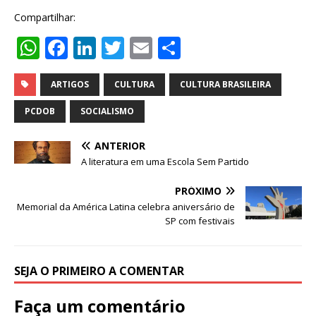
Compartilhar:
W
F
Li
T
E
S
h
a
n
w
m
h
at
c
k
it
ai
ar
ARTIGOS
CULTURA
CULTURA BRASILEIRA
s
e
e
te
l
e
PCDOB
SOCIALISMO
A
b
dI
r
ANTERIOR
p
o
n
A literatura em uma Escola Sem Partido
p
o
PRÓXIMO
k
Memorial da América Latina celebra aniversário de
SP com festivais
SEJA O PRIMEIRO A COMENTAR
Faça um comentário