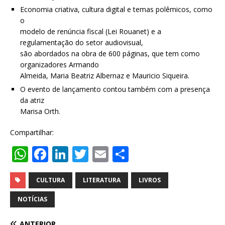
Economia criativa, cultura digital e temas polêmicos, como
o
modelo de renúncia fiscal (Lei Rouanet) e a
regulamentação do setor audiovisual,
são abordados na obra de 600 páginas, que tem como
organizadores Armando
Almeida, Maria Beatriz Albernaz e Mauricio Siqueira.
O evento de lançamento contou também com a presença
da atriz
Marisa Orth.
Compartilhar:
W
F
Li
T
E
S
h
a
n
w
m
h
at
c
k
it
ai
ar
CULTURA
LITERATURA
LIVROS
s
e
e
te
l
e
NOTÍCIAS
A
b
dI
r
ANTERIOR