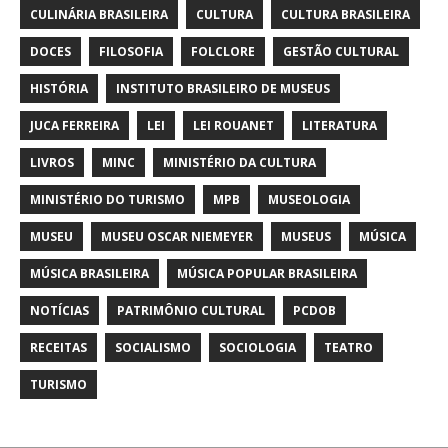
CULINÁRIA BRASILEIRA
CULTURA
CULTURA BRASILEIRA
DOCES
FILOSOFIA
FOLCLORE
GESTÃO CULTURAL
HISTÓRIA
INSTITUTO BRASILEIRO DE MUSEUS
JUCA FERREIRA
LEI
LEI ROUANET
LITERATURA
LIVROS
MINC
MINISTÉRIO DA CULTURA
MINISTÉRIO DO TURISMO
MPB
MUSEOLOGIA
MUSEU
MUSEU OSCAR NIEMEYER
MUSEUS
MÚSICA
MÚSICA BRASILEIRA
MÚSICA POPULAR BRASILEIRA
NOTÍCIAS
PATRIMÔNIO CULTURAL
PCDOB
RECEITAS
SOCIALISMO
SOCIOLOGIA
TEATRO
TURISMO