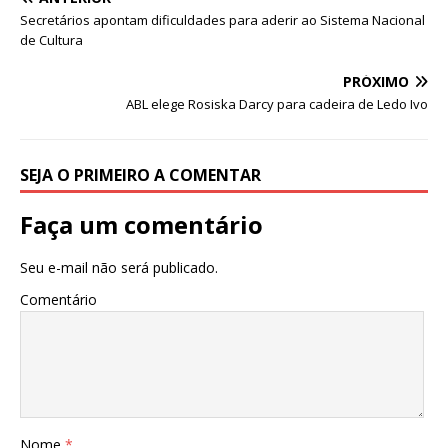
p
o
n
Secretários apontam dificuldades para aderir ao Sistema Nacional
p
o
de Cultura
k
PRÓXIMO
ABL elege Rosiska Darcy para cadeira de Ledo Ivo
SEJA O PRIMEIRO A COMENTAR
Faça um comentário
Seu e-mail não será publicado.
Comentário
Nome
*