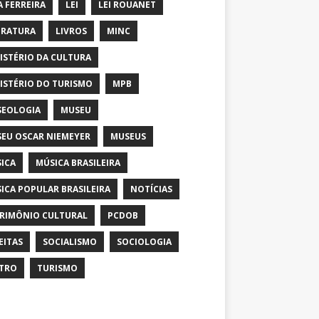
A FERREIRA
LEI
LEI ROUANET
ERATURA
LIVROS
MINC
ISTÉRIO DA CULTURA
ISTÉRIO DO TURISMO
MPB
EOLOGIA
MUSEU
EU OSCAR NIEMEYER
MUSEUS
ICA
MÚSICA BRASILEIRA
ICA POPULAR BRASILEIRA
NOTÍCIAS
RIMÔNIO CULTURAL
PCDOB
EITAS
SOCIALISMO
SOCIOLOGIA
TRO
TURISMO