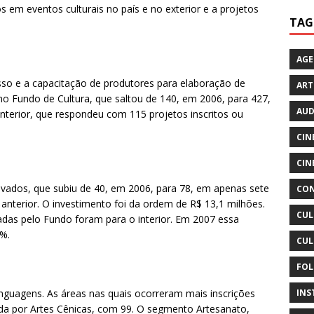
os em eventos culturais no país e no exterior e a projetos
TAG
AG
so e a capacitação de produtores para elaboração de
ART
 no Fundo de Cultura, que saltou de 140, em 2006, para 427,
AUD
 interior, que respondeu com 115 projetos inscritos ou
CIN
CIN
ados, que subiu de 40, em 2006, para 78, em apenas sete
CON
nterior. O investimento foi da ordem de R$ 13,1 milhões.
CUL
das pelo Fundo foram para o interior. Em 2007 essa
%.
CUL
FOL
INS
nguagens. As áreas nas quais ocorreram mais inscrições
da por Artes Cênicas, com 99. O segmento Artesanato,