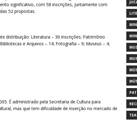
JUC
nto significativo, com 58 inscrições, juntamente com
das 52 propostas.
LIT
MIN
MIN
e distribuição: Literatura – 30 inscrições; Patrimônio
; Bibliotecas e Arquivos – 14; Fotografia – 9; Museus – 4;
MUS
MUS
MÚS
MÚS
PAT
05. É administrado pela Secretaria de Cultura para
REC
cultural, mas que tem dificuldade de inserção no mercado de
TEA