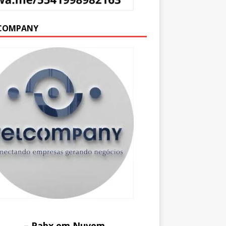
COMPANY
– Pabx em Nuvem