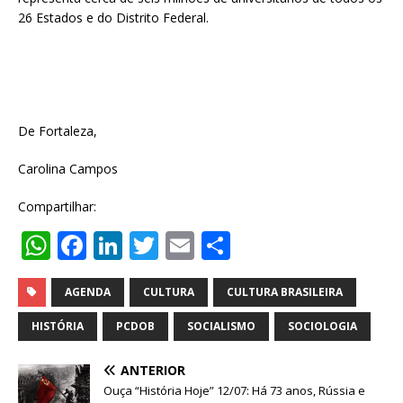
26 Estados e do Distrito Federal.
De Fortaleza,
Carolina Campos
Compartilhar:
W
F
Li
T
E
S
h
a
n
w
m
h
at
c
k
it
ai
ar
AGENDA
CULTURA
CULTURA BRASILEIRA
s
e
e
te
l
e
HISTÓRIA
PCDOB
SOCIALISMO
SOCIOLOGIA
A
b
dI
r
ANTERIOR
p
o
n
Ouça “História Hoje” 12/07: Há 73 anos, Rússia e