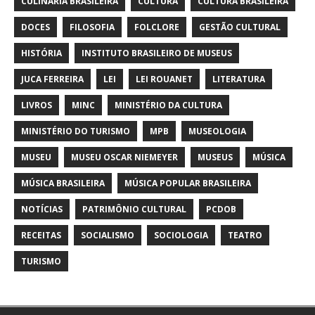
CULINÁRIA BRASILEIRA
CULTURA
CULTURA BRASILEIRA
DOCES
FILOSOFIA
FOLCLORE
GESTÃO CULTURAL
HISTÓRIA
INSTITUTO BRASILEIRO DE MUSEUS
JUCA FERREIRA
LEI
LEI ROUANET
LITERATURA
LIVROS
MINC
MINISTÉRIO DA CULTURA
MINISTÉRIO DO TURISMO
MPB
MUSEOLOGIA
MUSEU
MUSEU OSCAR NIEMEYER
MUSEUS
MÚSICA
MÚSICA BRASILEIRA
MÚSICA POPULAR BRASILEIRA
NOTÍCIAS
PATRIMÔNIO CULTURAL
PCDOB
RECEITAS
SOCIALISMO
SOCIOLOGIA
TEATRO
TURISMO