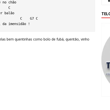
 no chão

TEL
r balão

l da imensidão !
elas bem quentinhas como bolo de fubá, quentão, vinho