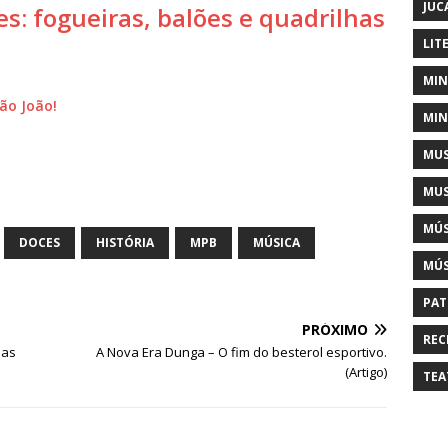
JUC
es: fogueiras, balões e quadrilhas
LIT
MIN
ão João!
MIN
MUS
MUS
MÚS
DOCES
HISTÓRIA
MPB
MÚSICA
MÚS
PAT
PRÓXIMO
REC
oas
A Nova Era Dunga – O fim do besterol esportivo.
(Artigo)
TEA