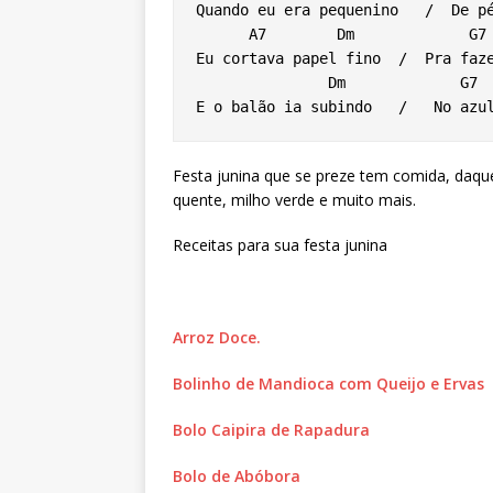
Quando eu era pequenino   /  De pé
      A7        Dm             G7     C

Eu cortava papel fino  /  Pra faze
               Dm             G7            C    G7 C

E o balão ia subindo   /   No azu
Festa junina que se preze tem comida, daqu
quente, milho verde e muito mais.
Receitas para sua festa junina
Arroz Doce.
Bolinho de Mandioca com Queijo e Ervas
Bolo Caipira de Rapadura
Bolo de Abóbora