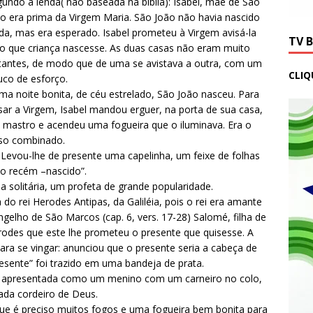
undo a lenda( não baseada na bíblia): Isabel, mãe de São
o era prima da Virgem Maria. São João não havia nascido
da, mas era esperado. Isabel prometeu à Virgem avisá-la
TV 
o que criança nascesse. As duas casas não eram muito
tantes, de modo que de uma se avistava a outra, com um
CLIQ
co de esforço.
a noite bonita, de céu estrelado, São João nasceu. Para
sar a Virgem, Isabel mandou erguer, na porta de sua casa,
mastro e acendeu uma fogueira que o iluminava. Era o
iso combinado.
. Levou-lhe de presente uma capelinha, um feixe de folhas
o recém –nascido”.
a solitária, um profeta de grande popularidade.
a do rei Herodes Antipas, da Galiléia, pois o rei era amante
elho de São Marcos (cap. 6, vers. 17-28) Salomé, filha de
rodes que este lhe prometeu o presente que quisesse. A
ra se vingar: anunciou que o presente seria a cabeça de
resente” foi trazido em uma bandeja de prata.
e apresentada como um menino com um carneiro no colo,
gada cordeiro de Deus.
que é preciso muitos fogos e uma fogueira bem bonita para