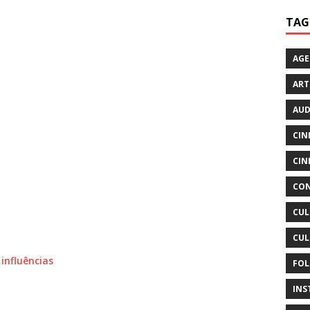
TAG
AG
ART
AUD
CIN
CIN
CON
CUL
CUL
 influências
FOL
INS