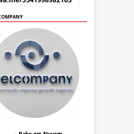
COMPANY
– Pabx em Nuvem