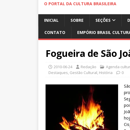
O PORTAL DA CULTURA BRASILEIRA
INICIAL
SOBRE
SEÇÕES
CONTATO
EMPÓRIO BRASIL CULTUR
Fogueira de São Jo
2010-06-24
Redação
Agenda cultur
Destaques
,
Gestão Cultural
,
História
0
São
pro
Seg
poi
Joã
hoj
Cis