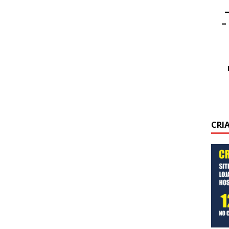
–
–
CRI