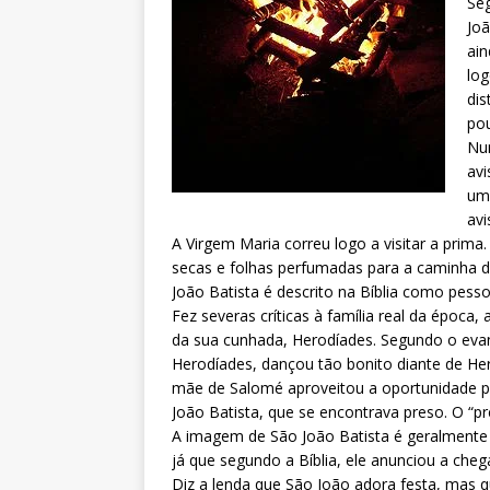
Seg
Joã
ain
log
dis
pou
Num
avi
um 
av
A Virgem Maria correu logo a visitar a prima
secas e folhas perfumadas para a caminha d
João Batista é descrito na Bíblia como pesso
Fez severas críticas à família real da época, 
da sua cunhada, Herodíades. Segundo o evang
Herodíades, dançou tão bonito diante de He
mãe de Salomé aproveitou a oportunidade pa
João Batista, que se encontrava preso. O “p
A imagem de São João Batista é geralment
já que segundo a Bíblia, ele anunciou a che
Diz a lenda que São João adora festa, mas 