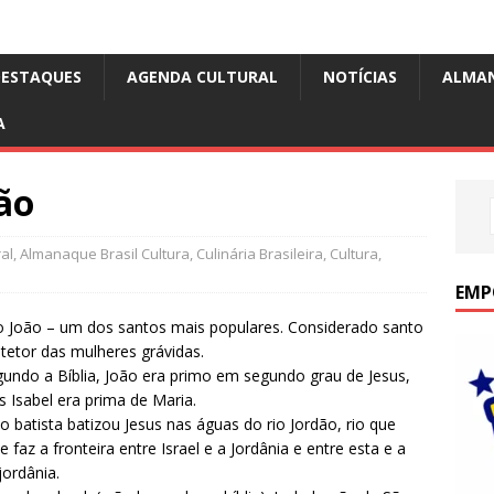
DESTAQUES
AGENDA CULTURAL
NOTÍCIAS
ALMA
A
ão
al
,
Almanaque Brasil Cultura
,
Culinária Brasileira
,
Cultura
,
EMP
 João – um dos santos mais populares. Considerado santo
tetor das mulheres grávidas.
undo a Bíblia, João era primo em segundo grau de Jesus,
s Isabel era prima de Maria.
o batista batizou Jesus nas águas do rio Jordão, rio que
e faz a fronteira entre Israel e a Jordânia e entre esta e a
jordânia.