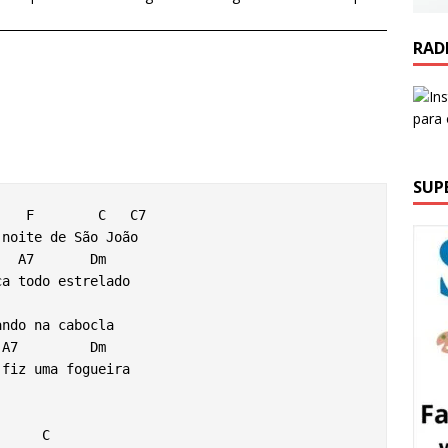
RAD
SUP
noite de São João

a todo estrelado

ndo na cabocla

fiz uma fogueira
