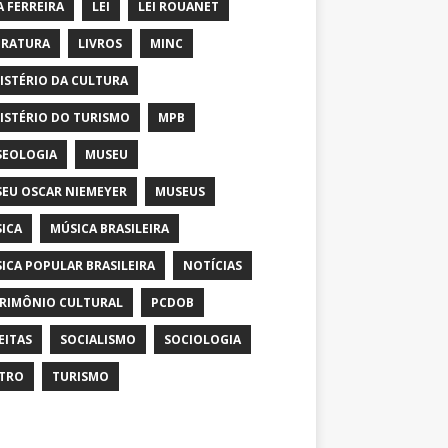
A FERREIRA
LEI
LEI ROUANET
ERATURA
LIVROS
MINC
ISTÉRIO DA CULTURA
ISTÉRIO DO TURISMO
MPB
EOLOGIA
MUSEU
EU OSCAR NIEMEYER
MUSEUS
ICA
MÚSICA BRASILEIRA
ICA POPULAR BRASILEIRA
NOTÍCIAS
RIMÔNIO CULTURAL
PCDOB
EITAS
SOCIALISMO
SOCIOLOGIA
TRO
TURISMO