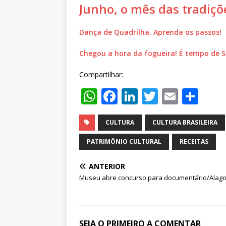
Junho, o mês das tradiçõ
Dança de Quadrilha. Aprenda os passos!
Chegou a hora da fogueira! É tempo de S
Compartilhar:
W
F
Li
T
E
S
h
a
n
w
m
h
at
c
k
it
ai
ar
CULTURA
CULTURA BRASILEIRA
s
e
e
te
l
e
PATRIMÔNIO CULTURAL
RECEITAS
A
b
dI
r
ANTERIOR
p
o
n
Museu abre concurso para documentário/Alag
p
o
k
SEJA O PRIMEIRO A COMENTAR