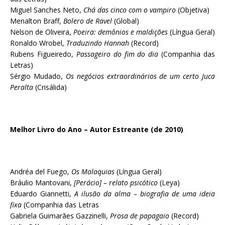
Miguel Sanches Neto,
Chá das cinco com o vampiro
(Objetiva)
Menalton Braff,
Bolero de Ravel
(Global)
Nelson de Oliveira,
Poeira: demônios e maldições
(Língua Geral)
Ronaldo Wrobel,
Traduzindo Hannah
(Record)
Rubens Figueiredo,
Passageiro do fim do dia
(Companhia das
Letras)
Sérgio Mudado,
Os negócios extraordinários de um certo Juca
Peralta
(Crisálida)
Melhor Livro do Ano – Autor Estreante (de 2010)
Andréa del Fuego,
Os Malaquias
(Língua Geral)
Bráulio Mantovani,
[Perácio] – relato psicótico
(Leya)
Eduardo Giannetti,
A ilusão da alma – biografia de uma ideia
fixa
(Companhia das Letras
Gabriela Guimarães Gazzinelli,
Prosa de papagaio
(Record)