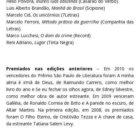
Helio Pólvora,
Inúteis luas obscenas
(Casarão do Verbo)
Luis Alberto Brandão,
Manhã do Brasil
(Scipione)
Marcelo Cid,
Os unicórnios
(7Letras)
Marcelo Ferroni,
Método prático da guerrilha
(Companhia das
Letras)
Marco Lucchesi,
O dom do crime
(Record)
Reni Adriano,
Lugar
(Tinta Negra)
Premiados nas edições anteriores
– Em 2010 os
vencedores do Prêmio São Paulo de Literatura foram A minha
alma é irmã de Deus, de Raimundo Carrero, como melhor
livro do ano e Se eu fechar os olhos agora, de Edney Silvestre,
como melhor obra de autor estreante. Em 2009 venceram
Galiléia, de Ronaldo Correia de Brito e A parede no escuro, de
Altair Martins. Na primeira edição, em 2008, os premiados
foram O Filho Eterno, de Cristóvão Tezza e A chave de casa,
da estreante Tatiana Salem Levy.