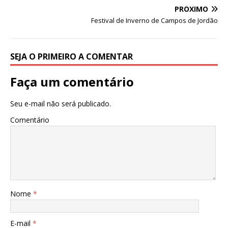
p
o
n
PRÓXIMO
p
o
Festival de Inverno de Campos de Jordão
k
SEJA O PRIMEIRO A COMENTAR
Faça um comentário
Seu e-mail não será publicado.
Comentário
Nome
*
E-mail
*