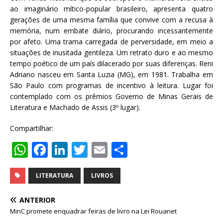
ao imaginário mítico-popular brasileiro, apresenta quatro
gerações de uma mesma família que convive com a recusa à
memória, num embate diário, procurando incessantemente
por afeto. Uma trama carregada de perversidade, em meio a
situações de inusitada gentileza. Um retrato duro e ao mesmo
tempo poético de um país dilacerado por suas diferenças. Reni
Adriano nasceu em Santa Luzia (MG), em 1981. Trabalha em
São Paulo com programas de incentivo à leitura. Lugar foi
contemplado com os prêmios Governo de Minas Gerais de
Literatura e Machado de Assis (3º lugar).
Compartilhar:
W
F
Li
T
E
S
h
a
n
w
m
h
at
c
k
it
ai
ar
LITERATURA
LIVROS
s
e
e
te
l
e
ANTERIOR
A
b
dI
r
MinC promete enquadrar feiras de livro na Lei Rouanet