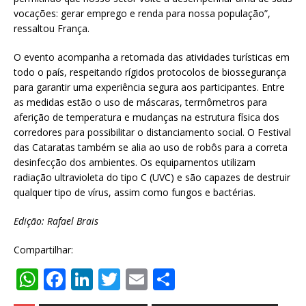
vocações: gerar emprego e renda para nossa população”,
ressaltou França.
O evento acompanha a retomada das atividades turísticas em
todo o país, respeitando rígidos protocolos de biossegurança
para garantir uma experiência segura aos participantes. Entre
as medidas estão o uso de máscaras, termômetros para
aferição de temperatura e mudanças na estrutura física dos
corredores para possibilitar o distanciamento social. O Festival
das Cataratas também se alia ao uso de robôs para a correta
desinfecção dos ambientes. Os equipamentos utilizam
radiação ultravioleta do tipo C (UVC) e são capazes de destruir
qualquer tipo de vírus, assim como fungos e bactérias.
Edição: Rafael Brais
Compartilhar:
W
F
Li
T
E
S
h
a
n
w
m
h