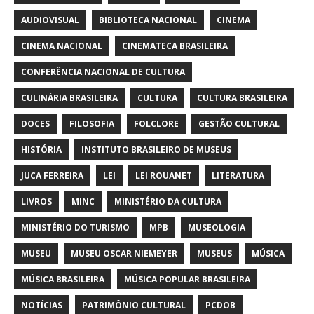
AUDIOVISUAL
BIBLIOTECA NACIONAL
CINEMA
CINEMA NACIONAL
CINEMATECA BRASILEIRA
CONFERÊNCIA NACIONAL DE CULTURA
CULINÁRIA BRASILEIRA
CULTURA
CULTURA BRASILEIRA
DOCES
FILOSOFIA
FOLCLORE
GESTÃO CULTURAL
HISTÓRIA
INSTITUTO BRASILEIRO DE MUSEUS
JUCA FERREIRA
LEI
LEI ROUANET
LITERATURA
LIVROS
MINC
MINISTÉRIO DA CULTURA
MINISTÉRIO DO TURISMO
MPB
MUSEOLOGIA
MUSEU
MUSEU OSCAR NIEMEYER
MUSEUS
MÚSICA
MÚSICA BRASILEIRA
MÚSICA POPULAR BRASILEIRA
NOTÍCIAS
PATRIMÔNIO CULTURAL
PCDOB