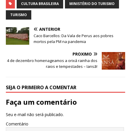
at
c
k
it
ai
ar
CULTURA BRASILEIRA
MINISTÉRIO DO TURISMO
s
e
e
te
l
e
TURISMO
A
b
dI
r
ANTERIOR
p
o
n
Caco Barcellos: Da Vala de Perus aos pobres
p
o
mortos pela PM na pandemia
k
PRÓXIMO
4 de dezembro homenageamos a orixá rainha dos
raios e tempestades – Iansã!
SEJA O PRIMEIRO A COMENTAR
Faça um comentário
Seu e-mail não será publicado.
Comentário