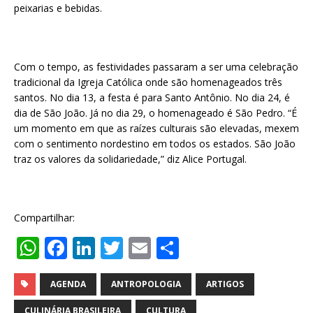
peixarias e bebidas.
Com o tempo, as festividades passaram a ser uma celebração
tradicional da Igreja Católica onde são homenageados três
santos. No dia 13, a festa é para Santo Antônio. No dia 24, é
dia de São João. Já no dia 29, o homenageado é São Pedro. “É
um momento em que as raízes culturais são elevadas, mexem
com o sentimento nordestino em todos os estados. São João
traz os valores da solidariedade,” diz Alice Portugal.
Compartilhar:
W
F
Li
T
E
S
h
a
n
w
m
h
at
c
k
it
ai
ar
AGENDA
ANTROPOLOGIA
ARTIGOS
CULINÁRIA BRASILEIRA
CULTURA