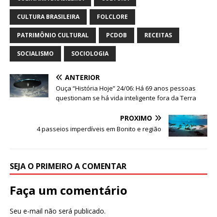
s
e
e
te
l
e
A
b
dI
r
CULTURA BRASILEIRA
FOLCLORE
p
o
n
PATRIMÔNIO CULTURAL
PCDOB
RECEITAS
p
o
SOCIALISMO
SOCIOLOGIA
k
ANTERIOR
Ouça “História Hoje” 24/06: Há 69 anos pessoas
questionam se há vida inteligente fora da Terra
PRÓXIMO
4 passeios imperdíveis em Bonito e região
SEJA O PRIMEIRO A COMENTAR
Faça um comentário
Seu e-mail não será publicado.