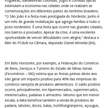
Fogueiras, bandeirinhas coloridas, jogos e comidas típicas
estimulam a economia nas cidades onde se realizam as
comemorações em diferentes partes do território brasileiro.
“O São João é a festa mais prestigiada do Nordeste. Junho é
um mês de grande mobilização que agrega famílias e todo o
povo nordestino. É uma festa que ocorre nas grandes cidades,
nos bairros e povoados. Apesar da crise, é uma excelente
oportunidade de vencer dificuldades com alegria,” destaca o
líder do PCdoB na Câmara, deputado Daniel Almeida (BA).
Em Belo Horizonte, por exemplo, a Federação do Comércio
de Bens, Serviços e Turismo do Estado de Minas Gerais
(Fecomércio – MG) estima que as festas juninas deste ano
irão gerar um impacto positivo para 40% das empresas do
comércio varejista de produtos alimentícios. O saldo positivo
ocorre, principalmente, em hipermercados, supermercados,
minimercados, padarias e armazéns. Mesmo que em menor
escala, a data beneficia também a venda de produtos de
padaria, laticínio, doces, balas, hortifrutigranjeiros, açougue,