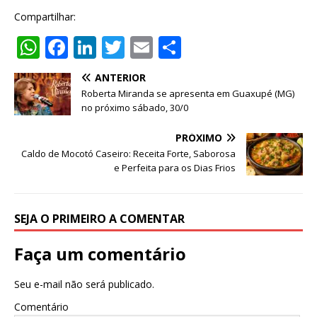
Compartilhar:
W
F
Li
T
E
S
h
a
n
w
m
h
ANTERIOR
at
c
k
it
ai
ar
Roberta Miranda se apresenta em Guaxupé (MG)
s
e
e
te
l
e
no próximo sábado, 30/0
A
b
dI
r
PRÓXIMO
p
o
n
Caldo de Mocotó Caseiro: Receita Forte, Saborosa
e Perfeita para os Dias Frios
p
o
k
SEJA O PRIMEIRO A COMENTAR
Faça um comentário
Seu e-mail não será publicado.
Comentário