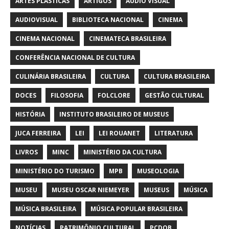
ARTES PLÁSTICAS
ARTIGOS
AUDIO VISUAL
AUDIOVISUAL
BIBLIOTECA NACIONAL
CINEMA
CINEMA NACIONAL
CINEMATECA BRASILEIRA
CONFERÊNCIA NACIONAL DE CULTURA
CULINÁRIA BRASILEIRA
CULTURA
CULTURA BRASILEIRA
DOCES
FILOSOFIA
FOLCLORE
GESTÃO CULTURAL
HISTÓRIA
INSTITUTO BRASILEIRO DE MUSEUS
JUCA FERREIRA
LEI
LEI ROUANET
LITERATURA
LIVROS
MINC
MINISTÉRIO DA CULTURA
MINISTÉRIO DO TURISMO
MPB
MUSEOLOGIA
MUSEU
MUSEU OSCAR NIEMEYER
MUSEUS
MÚSICA
MÚSICA BRASILEIRA
MÚSICA POPULAR BRASILEIRA
NOTÍCIAS
PATRIMÔNIO CULTURAL
PCDOB