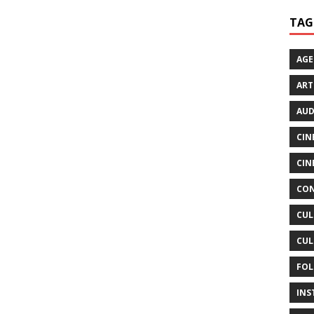
TAG
AG
ART
AUD
CIN
CIN
CON
CUL
CUL
FOL
INS