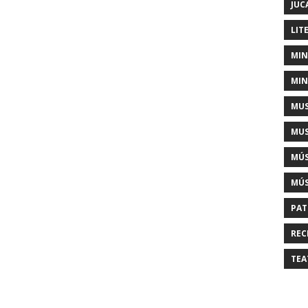
JUC
LIT
MIN
MIN
MUS
MUS
MÚS
MÚS
PAT
REC
TEA