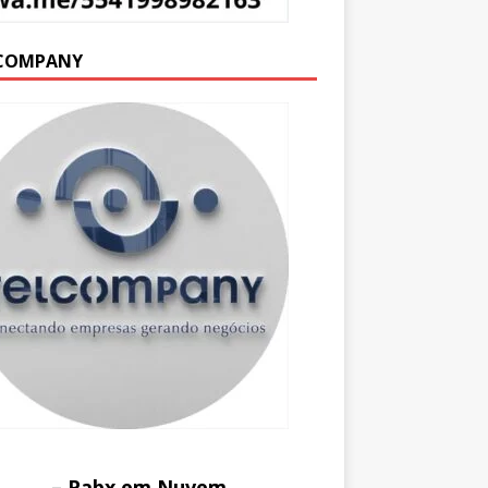
COMPANY
– Pabx em Nuvem