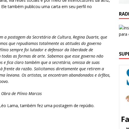
ia, via redes sociais e por meio de interlocutores da atriz,
a. Ele também publicou uma carta em seu perfil no
RAD
om a postagem da Secretária de Cultura, Regina Duarte, que
cemos que repudiamos totalmente as atitudes do governo
Plínio sempre foi lutador e defensor da liberdade de
SUP
em todas as formas de arte. Sabemos que esse governo não
s e fica claro também que a secretária, omissa de suas
 frente da razão. Solicitamos diretamente que retirem a
a leviana. Os artistas, se encontram abandonados e órfãos,
povo.
a Obra de Plínio Marcos
 Léo Lama, também fez uma postagem de repúdio.