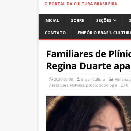
O PORTAL DA CULTURA BRASILEIRA
INICIAL
SOBRE
SEÇÕES
CONTATO
EMPÓRIO BRASIL CULTUR
Familiares de Plí
Regina Duarte apa
2020-05-08
Brasil-Cultura
Almanaqu
Destaques
,
Notícias
,
pcdob
,
Sociologia
0