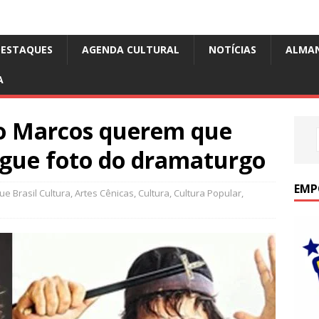
DESTAQUES
AGENDA CULTURAL
NOTÍCIAS
ALMA
A
nio Marcos querem que
gue foto do dramaturgo
EMP
e Brasil Cultura
,
Artes Cênicas
,
Cultura
,
Cultura Popular
,