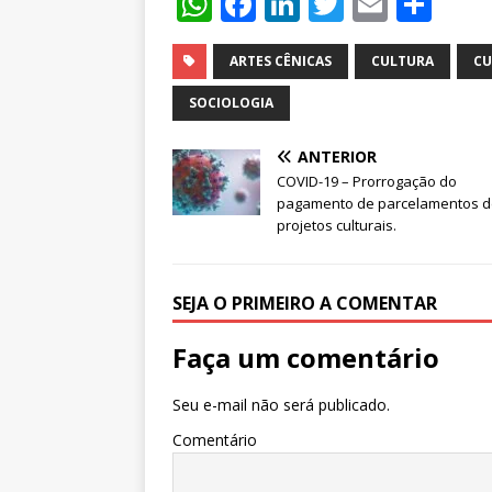
W
F
Li
T
E
S
h
a
n
w
m
h
at
c
k
it
ai
ar
ARTES CÊNICAS
CULTURA
CU
s
e
e
te
l
e
SOCIOLOGIA
A
b
dI
r
ANTERIOR
p
o
n
COVID-19 – Prorrogação do
p
o
pagamento de parcelamentos d
projetos culturais.
k
SEJA O PRIMEIRO A COMENTAR
Faça um comentário
Seu e-mail não será publicado.
Comentário