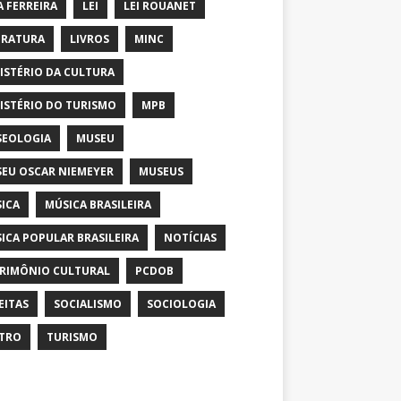
A FERREIRA
LEI
LEI ROUANET
ERATURA
LIVROS
MINC
ISTÉRIO DA CULTURA
ISTÉRIO DO TURISMO
MPB
EOLOGIA
MUSEU
EU OSCAR NIEMEYER
MUSEUS
ICA
MÚSICA BRASILEIRA
ICA POPULAR BRASILEIRA
NOTÍCIAS
RIMÔNIO CULTURAL
PCDOB
EITAS
SOCIALISMO
SOCIOLOGIA
TRO
TURISMO