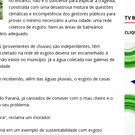
no entanto, não é o suficiente para explicar a tragédia,
construída com uma desastrosa mistura de questões
climáticas e incompetência dos gestores públicos para
TV 
prover o mínimo necessário a uma cidade: uma rede
coletora de esgoto. Nem as áreas de balneários
CLIQ
ário adequado.
is (provenientes de chuvas) são independentes, têm
 coletado na rede de esgoto deveria ser encaminhado à
o existe no município. Já a água coletada nas galerias de
idade.
 recebendo, além das águas pluviais, o esgoto de casas
do Paraná, já cansados de conviver com o mau cheiro e o
o seu problema.
ra”, reclama um morador.
raná em um exemplo de sustentabilidade com esgoto