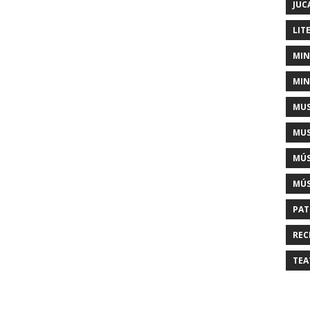
JUC
LIT
MIN
MIN
MUS
MUS
MÚS
MÚS
PAT
REC
TEA