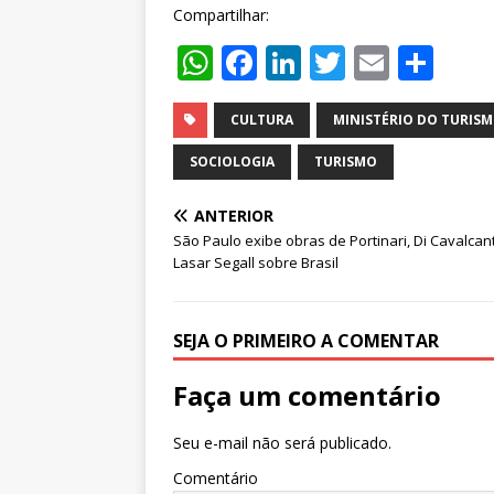
Compartilhar:
W
F
Li
T
E
S
h
a
n
w
m
h
at
c
k
it
ai
ar
CULTURA
MINISTÉRIO DO TURIS
s
e
e
te
l
e
SOCIOLOGIA
TURISMO
A
b
dI
r
ANTERIOR
p
o
n
São Paulo exibe obras de Portinari, Di Cavalcant
p
o
Lasar Segall sobre Brasil
k
SEJA O PRIMEIRO A COMENTAR
Faça um comentário
Seu e-mail não será publicado.
Comentário