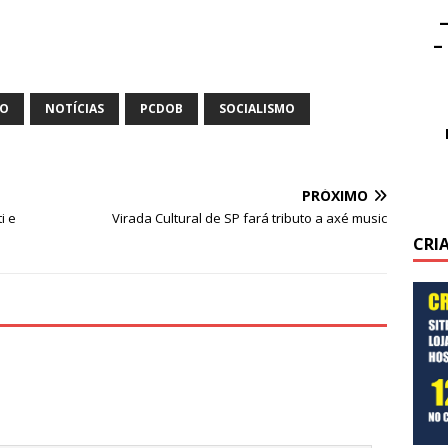
–
–
MO
NOTÍCIAS
PCDOB
SOCIALISMO
PRÓXIMO
i e
Virada Cultural de SP fará tributo a axé music
CRI