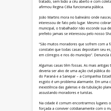
tratado, sem lixão a céu aberto e com colet
afirmou Regina Célia funcionaria pública.
João Martins mora no balneário onde nasceu
interessou de fato pelo lugar. Mesmo cobra
municipal, o trabalhador não esconde sua 
prefeito jamais se interessou pelo nosso Shan
“São muitos moradores que sofrem com a falt
constatei que todas casas depositam seu e
em córregos e rios do município”. Denuncía
Algumas casas têm fossas. As mais antigas 
deveria ser alvo de uma ação civil pública do
do Paraná e a Sanepar – a Companhia Estadu
esgoto é um problema alarmante. Em uma cid
inexistência das galerias e da tubulação pl
assustando moradores e turistas.
Na cidade é comum encontrarmos lugares o
forçada a conviver cotidianamente com o ma