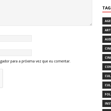
TAG
AG
ART
AUD
CIN
CIN
egador para a próxima vez que eu comentar.
CON
CUL
CUL
FOL
INS