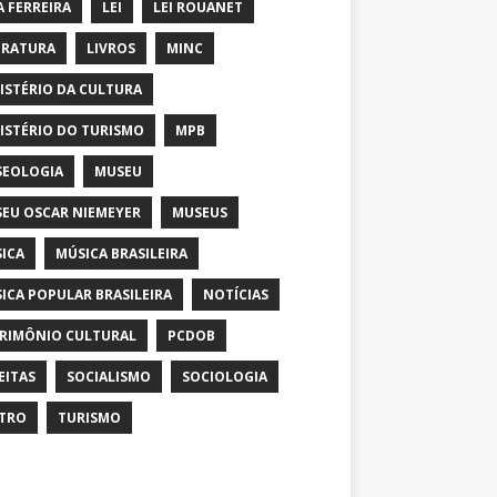
A FERREIRA
LEI
LEI ROUANET
ERATURA
LIVROS
MINC
ISTÉRIO DA CULTURA
ISTÉRIO DO TURISMO
MPB
EOLOGIA
MUSEU
EU OSCAR NIEMEYER
MUSEUS
ICA
MÚSICA BRASILEIRA
ICA POPULAR BRASILEIRA
NOTÍCIAS
RIMÔNIO CULTURAL
PCDOB
EITAS
SOCIALISMO
SOCIOLOGIA
TRO
TURISMO