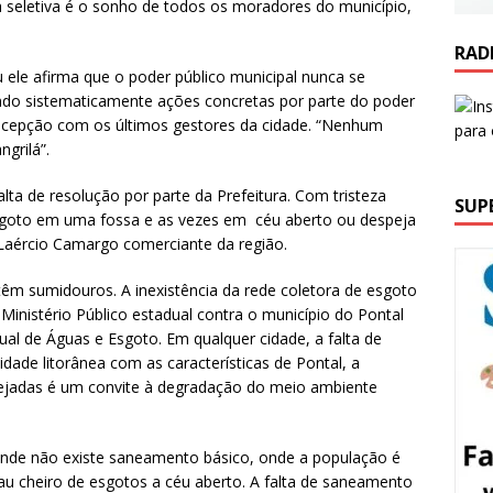
a seletiva é o sonho de todos os moradores do município,
RAD
 ele afirma que o poder público municipal nunca se
ndo sistematicamente ações concretas por parte do poder
decepção com os últimos gestores da cidade. “Nenhum
grilá”.
a de resolução por parte da Prefeitura. Com tristeza
SUP
sgoto em uma fossa e as vezes em céu aberto ou despeja
 Laércio Camargo comerciante da região.
têm sumidouros. A inexistência da rede coletora de esgoto
 Ministério Público estadual contra o município do Pontal
al de Águas e Esgoto. Em qualquer cidade, a falta de
ade litorânea com as características de Pontal, a
anejadas é um convite à degradação do meio ambiente
nde não existe saneamento básico, onde a população é
u cheiro de esgotos a céu aberto. A falta de saneamento