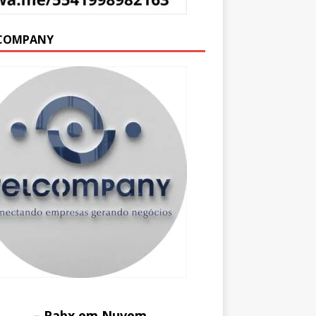
COMPANY
– Pabx em Nuvem