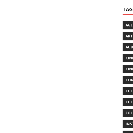
TAG
AG
ART
AUD
CIN
CIN
CON
CUL
CUL
FOL
INS