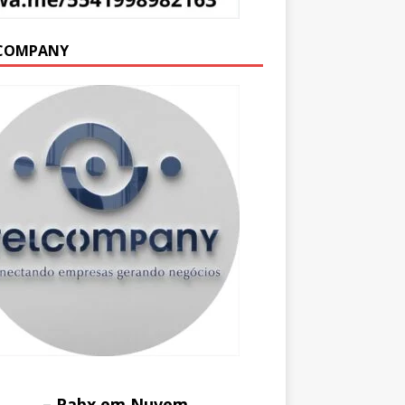
COMPANY
– Pabx em Nuvem