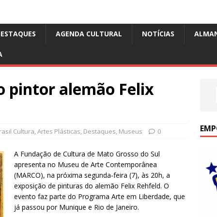
DESTAQUES
AGENDA CULTURAL
NOTÍCIAS
ALMA
A
o pintor alemão Felix
EMP
asil Cultura
,
Artes Plásticas
,
Destaques
,
Museus
0
A Fundação de Cultura de Mato Grosso do Sul
apresenta no Museu de Arte Contemporânea
(MARCO), na próxima segunda-feira (7), às 20h, a
exposição de pinturas do alemão Felix Rehfeld. O
evento faz parte do Programa Arte em Liberdade, que
já passou por Munique e Rio de Janeiro.