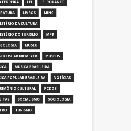
A FERREIRA
LEI
LEI ROUANET
ERATURA
LIVROS
MINC
ISTÉRIO DA CULTURA
ISTÉRIO DO TURISMO
MPB
EOLOGIA
MUSEU
EU OSCAR NIEMEYER
MUSEUS
ICA
MÚSICA BRASILEIRA
ICA POPULAR BRASILEIRA
NOTÍCIAS
RIMÔNIO CULTURAL
PCDOB
EITAS
SOCIALISMO
SOCIOLOGIA
TRO
TURISMO