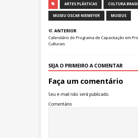
at
c
k
it
ai
ar
ARTES PLÁSTICAS
CULTURA BRASI
s
e
e
te
l
e
MUSEU OSCAR NIEMEYER
MUSEUS
A
b
dI
r
ANTERIOR
p
o
n
Calendário do Programa de Capacitação em Pro
p
o
Culturais
k
SEJA O PRIMEIRO A COMENTAR
Faça um comentário
Seu e-mail não será publicado.
Comentário