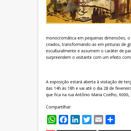
monocromática em pequenas dimensões, o ar
criados, transformando-as em pinturas de g
esculturalmente e assumem o caráter de pais
surpreendem o visitante com um efeito comp
A exposição estará aberta à visitação de ter
das 14h às 18h e vai até o dia 28 de fever
que fica na rua Antônio Maria Coelho, 6000,
Compartilhar:
W
F
Li
T
E
S
h
a
n
w
m
h