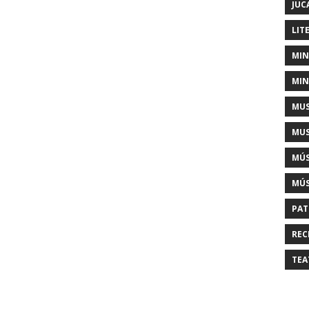
JUC
LIT
MIN
MIN
MUS
MUS
MÚS
MÚS
PAT
REC
TEA