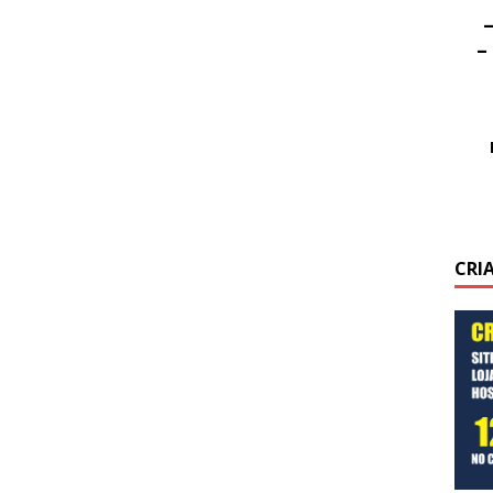
–
–
CRI