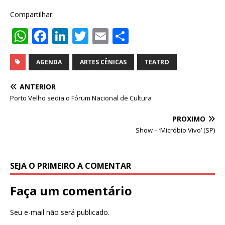
Compartilhar:
W
F
Li
T
E
S
h
a
n
w
m
h
at
c
k
it
ai
ar
AGENDA
ARTES CÊNICAS
TEATRO
s
e
e
te
l
e
ANTERIOR
A
b
dI
r
Porto Velho sedia o Fórum Nacional de Cultura
p
o
n
PRÓXIMO
p
o
Show – ‘Micróbio Vivo’ (SP)
k
SEJA O PRIMEIRO A COMENTAR
Faça um comentário
Seu e-mail não será publicado.