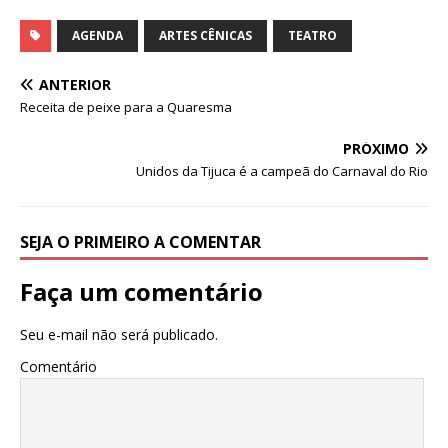
h
a
n
w
m
h
at
c
k
it
ai
ar
AGENDA
ARTES CÊNICAS
TEATRO
s
e
e
te
l
e
ANTERIOR
A
b
dI
r
Receita de peixe para a Quaresma
p
o
n
PRÓXIMO
p
o
Unidos da Tijuca é a campeã do Carnaval do Rio
k
SEJA O PRIMEIRO A COMENTAR
Faça um comentário
Seu e-mail não será publicado.
Comentário