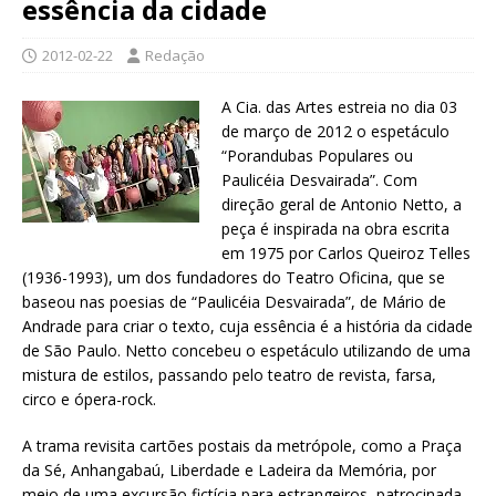
essência da cidade
2012-02-22
Redação
A Cia. das Artes estreia no dia 03
de março de 2012 o espetáculo
“Porandubas Populares ou
Paulicéia Desvairada”. Com
direção geral de Antonio Netto, a
peça é inspirada na obra escrita
em 1975 por Carlos Queiroz Telles
(1936-1993), um dos fundadores do Teatro Oficina, que se
baseou nas poesias de “Paulicéia Desvairada”, de Mário de
Andrade para criar o texto, cuja essência é a história da cidade
de São Paulo. Netto concebeu o espetáculo utilizando de uma
mistura de estilos, passando pelo teatro de revista, farsa,
circo e ópera-rock.
A trama revisita cartões postais da metrópole, como a Praça
da Sé, Anhangabaú, Liberdade e Ladeira da Memória, por
meio de uma excursão fictícia para estrangeiros, patrocinada