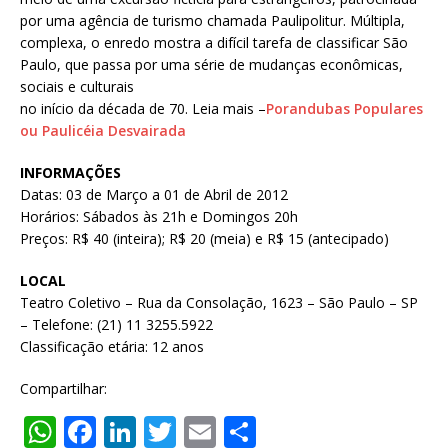
por uma agência de turismo chamada Paulipolitur. Múltipla,
complexa, o enredo mostra a difícil tarefa de classificar São
Paulo, que passa por uma série de mudanças econômicas,
sociais e culturais
no início da década de 70. Leia mais –
Porandubas Populares
ou Paulicéia Desvairada
INFORMAÇÕES
Datas: 03 de Março a 01 de Abril de 2012
Horários: Sábados às 21h e Domingos 20h
Preços: R$ 40 (inteira); R$ 20 (meia) e R$ 15 (antecipado)
LOCAL
Teatro Coletivo – Rua da Consolação, 1623 – São Paulo – SP
– Telefone: (21) 11 3255.5922
Classificação etária: 12 anos
Compartilhar:
W
F
Li
T
E
S