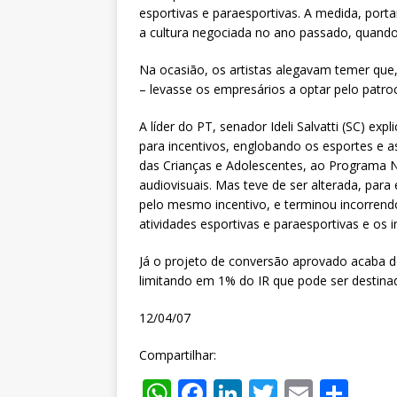
esportivas e paraesportivas. A medida, port
a cultura negociada no ano passado, quando
Na ocasião, os artistas alegavam temer que, 
– levasse os empresários a optar pelo patroc
A líder do PT, senador Ideli Salvatti (SC) exp
para incentivos, englobando os esportes e a
das Crianças e Adolescentes, ao Programa Na
audiovisuais. Mas teve de ser alterada, para
pelo mesmo incentivo, e terminou incorrend
atividades esportivas e paraesportivas e os
Já o projeto de conversão aprovado acaba d
limitando em 1% do IR que pode ser destina
12/04/07
Compartilhar:
W
F
Li
T
E
S