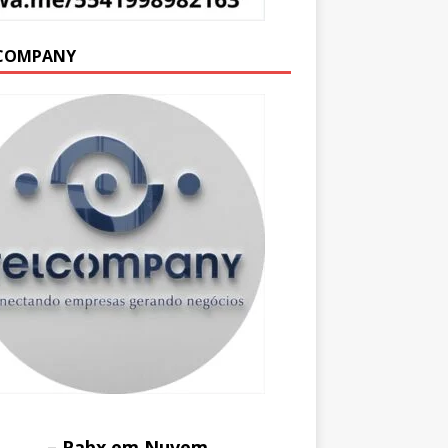
COMPANY
– Pabx em Nuvem