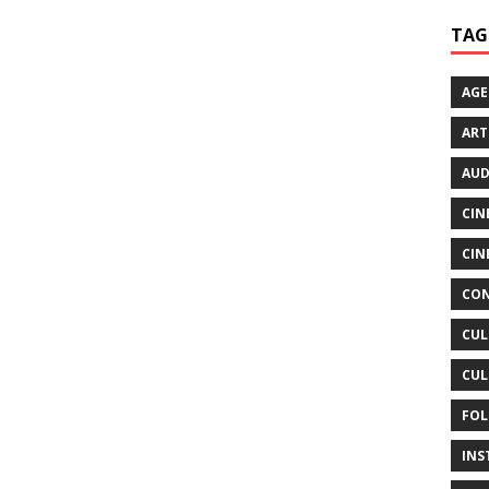
TAG
AG
ART
AUD
CIN
CIN
CON
CUL
CUL
FOL
INS