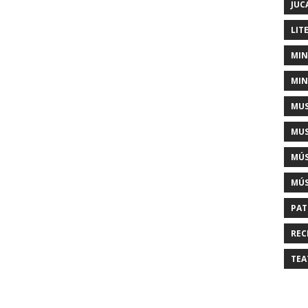
JUC
LIT
MIN
MIN
MUS
MUS
MÚS
MÚS
PAT
REC
TEA