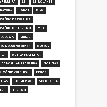
A FERREIRA
LEI
LEI ROUANET
ERATURA
LIVROS
MINC
ISTÉRIO DA CULTURA
ISTÉRIO DO TURISMO
MPB
EOLOGIA
MUSEU
EU OSCAR NIEMEYER
MUSEUS
ICA
MÚSICA BRASILEIRA
ICA POPULAR BRASILEIRA
NOTÍCIAS
RIMÔNIO CULTURAL
PCDOB
EITAS
SOCIALISMO
SOCIOLOGIA
TRO
TURISMO