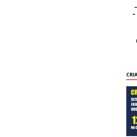
–
–
CRI