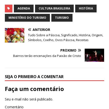
h
a
n
w
m
h
at
c
k
it
ai
ar
AGENDA
CULTURA BRASILEIRA
HISTÓRIA
s
e
e
te
l
e
MINISTÉRIO DO TURISMO
TURISMO
A
b
dI
r
ANTERIOR
p
o
n
Tudo Sobre a Páscoa, Significado, História, Origem,
p
o
Símbolos, Coelho, Ovos Páscoa, Receitas
k
PRÓXIMO
Bairros terão encenações da Paixão de Cristo
SEJA O PRIMEIRO A COMENTAR
Faça um comentário
Seu e-mail não será publicado.
Comentário