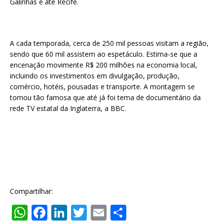
Galinhas e até Recife.
A cada temporada, cerca de 250 mil pessoas visitam a região,
sendo que 60 mil assistem ao espetáculo. Estima-se que a
encenação movimente R$ 200 milhões na economia local,
incluindo os investimentos em divulgação, produção,
comércio, hotéis, pousadas e transporte. A montagem se
tornou tão famosa que até já foi tema de documentário da
rede TV estatal da Inglaterra, a BBC.
Compartilhar:
W
F
Li
T
E
S