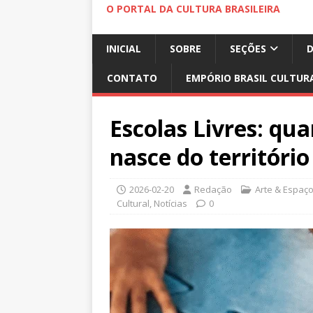
O PORTAL DA CULTURA BRASILEIRA
INICIAL
SOBRE
SEÇÕES
CONTATO
EMPÓRIO BRASIL CULTUR
Escolas Livres: qu
nasce do território 
2026-02-20
Redação
Arte & Espaç
Cultural
,
Notícias
0