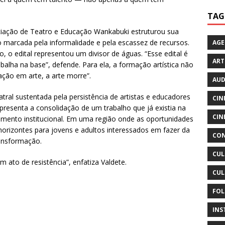
TAG
ciação de Teatro e Educação Wankabuki estruturou sua
 marcada pela informalidade e pela escassez de recursos.
AG
, o edital representou um divisor de águas. “Esse edital é
ART
rabalha na base”, defende. Para ela, a formação artística não
ação em arte, a arte morre”.
AUD
tral sustentada pela persistência de artistas e educadores
CIN
representa a consolidação de um trabalho que já existia na
CIN
cimento institucional. Em uma região onde as oportunidades
 horizontes para jovens e adultos interessados em fazer da
CON
ansformação.
CUL
 ato de resistência”, enfatiza Valdete.
CUL
FOL
INS