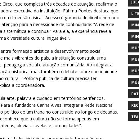
JUC
 Circo, que completa três décadas de atuação, reafirma o
adora executiva da instituição, Fátima Pontes destaca que
LIT
 da dimensão física. “Acesso é garantia de direito humano
enção para a necessidade de continuidade: “A rede de
MIN
a sistemática e contínua.” Para ela, a experiência revela
MIN
ma diversidade cultural inigualável”.
MUS
o entre formação artística e desenvolvimento social.
 mais vibrantes do país, a instituição construiu uma
MUS
, pedagogia social e atuação comunitária. Ao integrar a
MÚS
uação histórica, mas também o debate sobre continuidade
 cultural. “Política pública de cultura precisa ter
MÚS
xplica a coordenadora.
PAT
cula arte, palavra e cuidado em territórios periféricos,
 Para a fundadora Carina Alves, integrar a Rede Nacional
REC
o político de um trabalho construído ao longo de décadas.
TEA
“Reconhece que a cultura não se forma apenas em
iferias, aldeias, favelas e comunidades”.
 desigualdades históricas, promovendo formação em