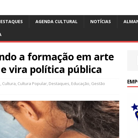
DESTAQUES
AGENDA CULTURAL
NOTÍCIAS
ALMA
A
ando a formação em arte
e vira política pública
EMP
o
,
Cultura
,
Cultura Popular
,
Destaques
,
Educação
,
Gestão