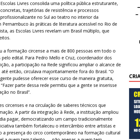
Escolas Livres consolida uma política pública estruturante,
–
 concretas, trajetórias de resistência e processos
–
rofissionalizante no Sul ao teatro no interior da
Pernambuco às práticas de literatura acessível no Rio de
ista, as Escolas Livres revelam um Brasil múltiplo, que
itos.
vou a formação circense a mais de 800 pessoas em todo o
as pelo edital. Para Pedro Mello e Cruz, coordenador dos
ição, a participação na Rede significou ampliar o alcance de
até então, circulava majoritariamente fora do Brasil. “O
CRI
a gente pudesse oferecer esse curso de maneira gratuita,
“Fazer parte dessa rede permitiu que a gente se inserisse
ção no Brasil”.
tes circenses e na circulação de saberes técnicos que
ação. A partir da integração à Rede, a instituição ampliou
odia pagar, democratizando um campo tradicionalmente
niciativa também fortaleceu o intercâmbio entre artistas e
o a presença do circo contemporâneo na formação cultural
essível a quem tem talento — não apenas a quem tem