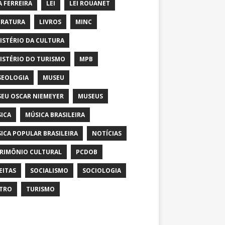
A FERREIRA
LEI
LEI ROUANET
ERATURA
LIVROS
MINC
ISTÉRIO DA CULTURA
ISTÉRIO DO TURISMO
MPB
EOLOGIA
MUSEU
EU OSCAR NIEMEYER
MUSEUS
ICA
MÚSICA BRASILEIRA
ICA POPULAR BRASILEIRA
NOTÍCIAS
RIMÔNIO CULTURAL
PCDOB
EITAS
SOCIALISMO
SOCIOLOGIA
TRO
TURISMO