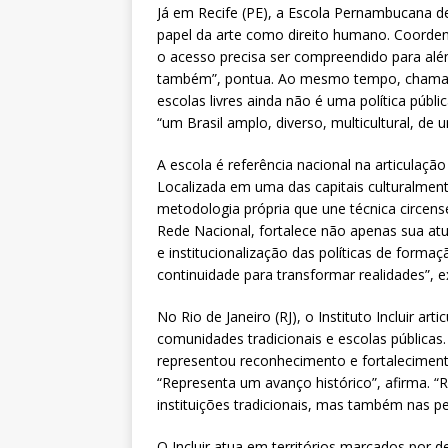
Já em Recife (PE), a Escola Pernambucana de
papel da arte como direito humano. Coorden
o acesso precisa ser compreendido para além
também”, pontua. Ao mesmo tempo, chama at
escolas livres ainda não é uma política públic
“um Brasil amplo, diverso, multicultural, de u
A escola é referência nacional na articulaçã
Localizada em uma das capitais culturalmente
metodologia própria que une técnica circense
Rede Nacional, fortalece não apenas sua at
e institucionalização das políticas de formação
continuidade para transformar realidades”, e
No Rio de Janeiro (RJ), o Instituto Incluir arti
comunidades tradicionais e escolas públicas.
representou reconhecimento e fortaleciment
“Representa um avanço histórico”, afirma. 
instituições tradicionais, mas também nas per
O Incluir atua em territórios marcados por