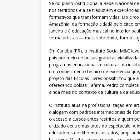
Se no plano institucional a Rede Nacional de 
nos territórios ela se traduz em experiências
formativos que transformam vidas. Do circo p
Amazônia, da formação cidadã pelo circo em 
Janeiro e à educação musical no interior paul
forma artistas — mas, sobretudo, forma suje
Em Curitiba (PR), o Instituto Social M&C le
país por meio de bolsas gratuitas viabilizad
programas educacionais e culturais da institu
um conhecimento técnico de excelência que, 
projeto das Escolas Livres possibilitou que 
oferecendo bolsas”, afirma. Pedro completa: 
ainda mais no contexto da cultura e da educa
O instituto atua na profissionalização em ar
dialogam com padrões internacionais de form
o acesso a cursos antes restritos a quem p
elitizado dentro das artes do espetáculo. A i
educadores de diferentes estados, ampliand
brasileira. “A arte circense precisa ser ac