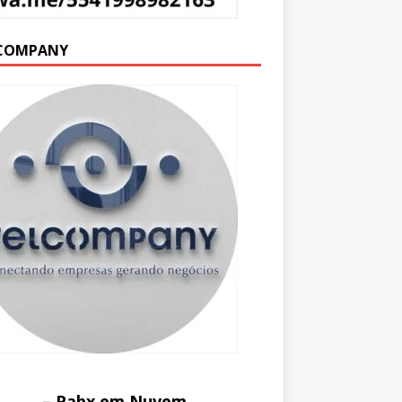
COMPANY
– Pabx em Nuvem