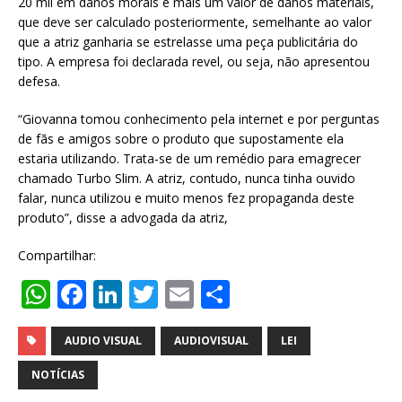
20 mil em danos morais e mais um valor de danos materiais,
que deve ser calculado posteriormente, semelhante ao valor
que a atriz ganharia se estrelasse uma peça publicitária do
tipo. A empresa foi declarada revel, ou seja, não apresentou
defesa.
“Giovanna tomou conhecimento pela internet e por perguntas
de fãs e amigos sobre o produto que supostamente ela
estaria utilizando. Trata-se de um remédio para emagrecer
chamado Turbo Slim. A atriz, contudo, nunca tinha ouvido
falar, nunca utilizou e muito menos fez propaganda deste
produto”, disse a advogada da atriz,
Compartilhar:
W
F
Li
T
E
S
h
a
n
w
m
h
at
c
k
it
ai
ar
AUDIO VISUAL
AUDIOVISUAL
LEI
s
e
e
te
l
e
NOTÍCIAS