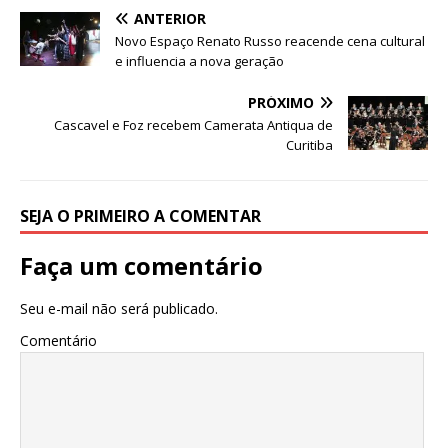
A
b
dI
r
ANTERIOR
p
o
n
Novo Espaço Renato Russo reacende cena cultural
p
o
e influencia a nova geração
k
PRÓXIMO
Cascavel e Foz recebem Camerata Antiqua de
Curitiba
SEJA O PRIMEIRO A COMENTAR
Faça um comentário
Seu e-mail não será publicado.
Comentário