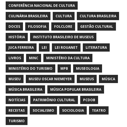
CONFERÊNCIA NACIONAL DE CULTURA
CULINÁRIA BRASILEIRA
CULTURA
CULTURA BRASILEIRA
DOCES
FILOSOFIA
FOLCLORE
GESTÃO CULTURAL
HISTÓRIA
INSTITUTO BRASILEIRO DE MUSEUS
JUCA FERREIRA
LEI
LEI ROUANET
LITERATURA
LIVROS
MINC
MINISTÉRIO DA CULTURA
MINISTÉRIO DO TURISMO
MPB
MUSEOLOGIA
MUSEU
MUSEU OSCAR NIEMEYER
MUSEUS
MÚSICA
MÚSICA BRASILEIRA
MÚSICA POPULAR BRASILEIRA
NOTÍCIAS
PATRIMÔNIO CULTURAL
PCDOB
RECEITAS
SOCIALISMO
SOCIOLOGIA
TEATRO
TURISMO