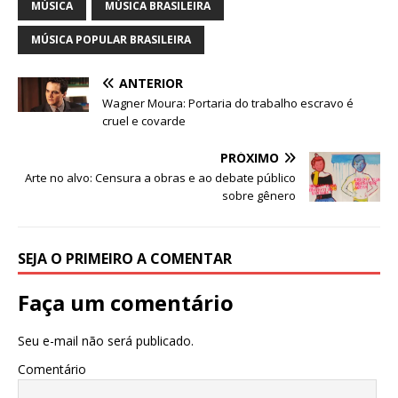
s
e
e
te
l
e
MÚSICA
MÚSICA BRASILEIRA
A
b
dI
r
MÚSICA POPULAR BRASILEIRA
p
o
n
ANTERIOR
p
o
Wagner Moura: Portaria do trabalho escravo é
k
cruel e covarde
PRÓXIMO
Arte no alvo: Censura a obras e ao debate público
sobre gênero
SEJA O PRIMEIRO A COMENTAR
Faça um comentário
Seu e-mail não será publicado.
Comentário