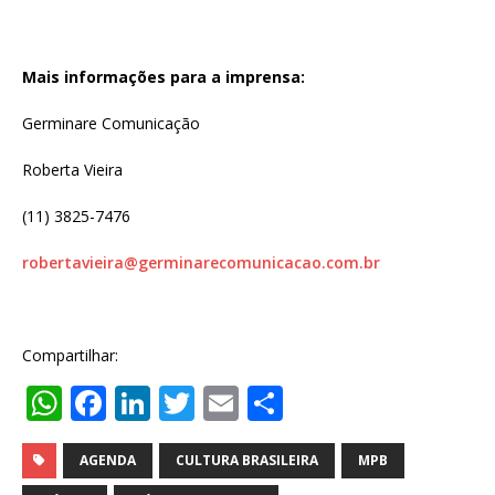
Mais informações para a imprensa:
Germinare Comunicação
Roberta Vieira
(11) 3825-7476
robertavieira@germinarecomunicacao.com.br
Compartilhar:
W
F
Li
T
E
S
h
a
n
w
m
h
at
c
k
it
ai
ar
AGENDA
CULTURA BRASILEIRA
MPB