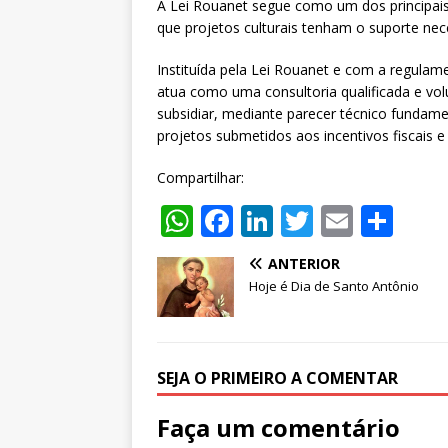
A Lei Rouanet segue como um dos principais
que projetos culturais tenham o suporte nec
Instituída pela Lei Rouanet e com a regulam
atua como uma consultoria qualificada e vo
subsidiar, mediante parecer técnico fundam
projetos submetidos aos incentivos fiscais
Compartilhar:
W
F
Li
T
E
S
h
a
n
w
m
h
ANTERIOR
at
c
k
it
ai
ar
Hoje é Dia de Santo Antônio
s
e
e
te
l
e
A
b
dI
r
p
o
n
SEJA O PRIMEIRO A COMENTAR
p
o
Faça um comentário
k