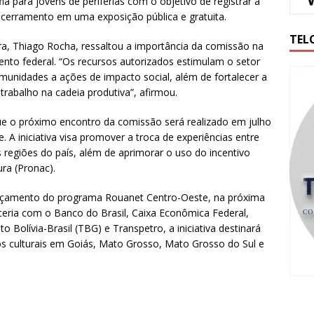
ia para jovens de periferias com o objetivo de registrar a
encerramento em uma exposição pública e gratuita.
TEL
ra, Thiago Rocha, ressaltou a importância da comissão na
nto federal. “Os recursos autorizados estimulam o setor
munidades a ações de impacto social, além de fortalecer a
trabalho na cadeia produtiva”, afirmou.
e o próximo encontro da comissão será realizado em julho
A iniciativa visa promover a troca de experiências entre
s regiões do país, além de aprimorar o uso do incentivo
ra (Pronac).
lançamento do programa Rouanet Centro-Oeste, na próxima
ceria com o Banco do Brasil, Caixa Econômica Federal,
 Bolívia-Brasil (TBG) e Transpetro, a iniciativa destinará
tos culturais em Goiás, Mato Grosso, Mato Grosso do Sul e