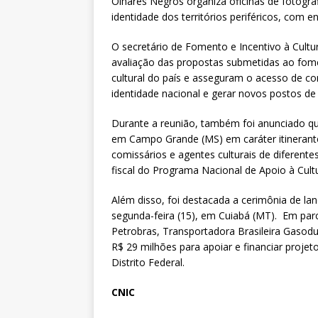
Olhares Negros organiza oficinas de fotograf
identidade dos territórios periféricos, com 
O secretário de Fomento e Incentivo à Cultu
avaliação das propostas submetidas ao fome
cultural do país e asseguram o acesso de co
identidade nacional e gerar novos postos de 
Durante a reunião, também foi anunciado qu
em Campo Grande (MS) em caráter itinerante. 
comissários e agentes culturais de diferente
fiscal do Programa Nacional de Apoio à Cultu
Além disso, foi destacada a cerimônia de 
segunda-feira (15), em Cuiabá (MT). Em par
Petrobras, Transportadora Brasileira Gasoduto
R$ 29 milhões para apoiar e financiar proje
Distrito Federal.
CNIC