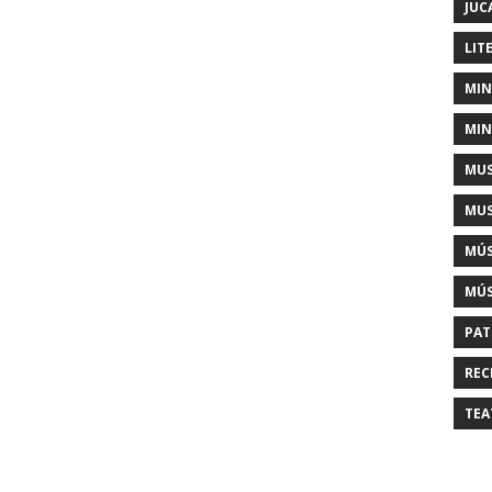
JUC
LIT
MIN
MIN
MUS
MUS
MÚS
MÚS
PAT
REC
TEA