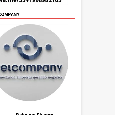
COMPANY
– Pabx em Nuvem