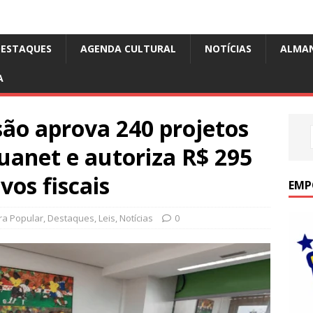
DESTAQUES
AGENDA CULTURAL
NOTÍCIAS
ALMA
A
são aprova 240 projetos
ouanet e autoriza R$ 295
vos fiscais
EMP
ra Popular
,
Destaques
,
Leis
,
Notícias
0