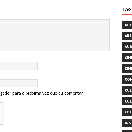
TAG
AG
ART
AUD
CIN
CIN
CON
CUL
egador para a próxima vez que eu comentar.
CUL
FOL
INS