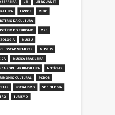
A FERREIRA
LEI
LEI ROUANET
ERATURA
LIVROS
MINC
ISTÉRIO DA CULTURA
ISTÉRIO DO TURISMO
MPB
EOLOGIA
MUSEU
EU OSCAR NIEMEYER
MUSEUS
ICA
MÚSICA BRASILEIRA
ICA POPULAR BRASILEIRA
NOTÍCIAS
RIMÔNIO CULTURAL
PCDOB
EITAS
SOCIALISMO
SOCIOLOGIA
TRO
TURISMO