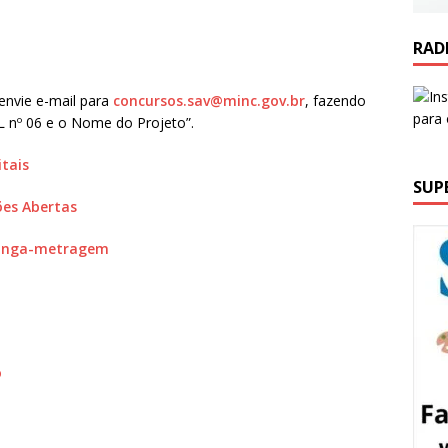
RAD
 envie e-mail para
concursos.sav@minc.gov.br
, fazendo
 nº 06 e o Nome do Projeto”.
itais
SUP
ões Abertas
onga-metragem
o