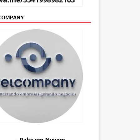
COMPANY
– Pabx em Nuvem