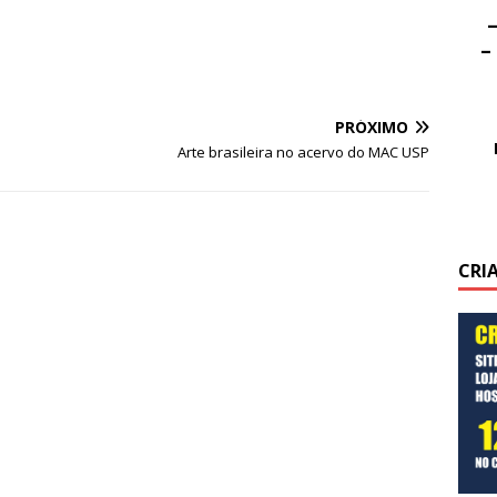
–
–
PRÓXIMO
Arte brasileira no acervo do MAC USP
CRI