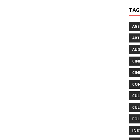
TAG
AG
ART
AUD
CIN
CIN
CON
CUL
CUL
FOL
INS