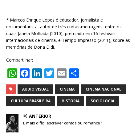
* Marcos Enrique Lopes é educador, jornalista e
documentarista, autor de três curtas-metragens, entre os
quais Janela Molhada (2010), premiado em 16 festivais
internacionais de cinema, e Tempo Impresso (2011), sobre as
memórias de Dona Didi.
Compartilhar:
W
F
Li
T
E
S
h
a
n
w
m
h
at
c
k
it
ai
ar
AUDIO VISUAL
CINEMA
CINEMA NACIONAL
s
e
e
te
l
e
CULTURA BRASILEIRA
HISTÓRIA
SOCIOLOGIA
A
b
dI
r
ANTERIOR
p
o
n
É mais difícil escrever contos ou romance?
p
o