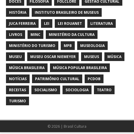
DOCES
FILOSOFIA
FOLCLORE
GESTÃO CULTURAL
HISTÓRIA
INSTITUTO BRASILEIRO DE MUSEUS
JUCA FERREIRA
LEI
LEI ROUANET
LITERATURA
LIVROS
MINC
MINISTÉRIO DA CULTURA
MINISTÉRIO DO TURISMO
MPB
MUSEOLOGIA
MUSEU
MUSEU OSCAR NIEMEYER
MUSEUS
MÚSICA
MÚSICA BRASILEIRA
MÚSICA POPULAR BRASILEIRA
NOTÍCIAS
PATRIMÔNIO CULTURAL
PCDOB
RECEITAS
SOCIALISMO
SOCIOLOGIA
TEATRO
TURISMO
© 2026 | Brasil Cultura