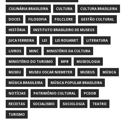
CULINÁRIA BRASILEIRA
CULTURA
CULTURA BRASILEIRA
DOCES
FILOSOFIA
FOLCLORE
GESTÃO CULTURAL
HISTÓRIA
INSTITUTO BRASILEIRO DE MUSEUS
JUCA FERREIRA
LEI
LEI ROUANET
LITERATURA
LIVROS
MINC
MINISTÉRIO DA CULTURA
MINISTÉRIO DO TURISMO
MPB
MUSEOLOGIA
MUSEU
MUSEU OSCAR NIEMEYER
MUSEUS
MÚSICA
MÚSICA BRASILEIRA
MÚSICA POPULAR BRASILEIRA
NOTÍCIAS
PATRIMÔNIO CULTURAL
PCDOB
RECEITAS
SOCIALISMO
SOCIOLOGIA
TEATRO
TURISMO