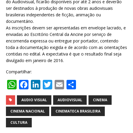
do Audiovisual, ficarão disponíveis por até 2 anos e deverão
ser destinados à produção de novas obras audiovisuais
brasileiras independentes de ficção, animação ou
documentário.
As inscrições devem ser apresentadas em envelope lacrado, e
enviadas ao Escritório Central da Ancine por serviço de
encomenda expressa ou entregue por portador, contendo
toda a documentação exigida e de acordo com as orientações
contidas no edital. A expectativa é que o resultado final seja
divulgado em janeiro de 2016.
Compartilhar:
W
F
Li
T
E
S
h
a
n
w
m
h
at
c
k
it
ai
ar
AUDIO VISUAL
AUDIOVISUAL
CINEMA
s
e
e
te
l
e
CINEMA NACIONAL
CINEMATECA BRASILEIRA
A
b
dI
r
CULTURA
p
o
n