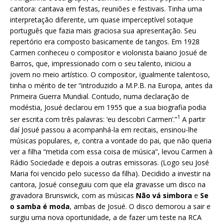
cantora: cantava em festas, reuniões e festivais. Tinha uma
interpretação diferente, um quase imperceptível sotaque
português que fazia mais graciosa sua apresentação. Seu
repertório era composto basicamente de tangos. Em 1928
Carmen conheceu o compositor e violonista baiano Josué de
Barros, que, impressionado com o seu talento, iniciou a
jovem no meio artístico. O compositor, igualmente talentoso,
tinha o mérito de ter “introduzido a M.P.B. na Europa, antes da
Primeira Guerra Mundial. Contudo, numa declaração de
modéstia, Josué declarou em 1955 que a sua biografia podia
1
ser escrita com três palavras: ‘eu descobri Carmen’.”
A partir
daí Josué passou a acompanhá-la em recitais, ensinou-lhe
músicas populares, e, contra a vontade do pai, que não queria
ver a filha “metida com essa coisa de música”, levou Carmen à
Rádio Sociedade e depois a outras emissoras. (Logo seu José
Maria foi vencido pelo sucesso da filha). Decidido a investir na
cantora, Josué conseguiu com que ela gravasse um disco na
gravadora Brunswick, com as músicas
Não vá simbora
e
Se
o samba é moda
, ambas de Josué. O disco demorou a sair e
surgiu uma nova oportunidade, a de fazer um teste na RCA