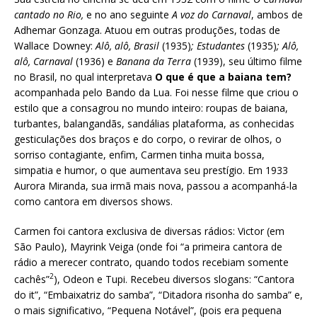
cantado no Rio,
e no ano seguinte
A voz do Carnaval
, ambos de
Adhemar Gonzaga. Atuou em outras produções, todas de
Wallace Downey:
Alô, alô, Brasil
(1935)
;
Estudantes
(1935)
;
Alô,
alô, Carnaval
(1936) e
Banana da Terra
(1939), seu último filme
no Brasil, no qual interpretava
O que é que a baiana tem?
acompanhada pelo Bando da Lua. Foi nesse filme que criou o
estilo que a consagrou no mundo inteiro: roupas de baiana,
turbantes, balangandãs, sandálias plataforma, as conhecidas
gesticulações dos braços e do corpo, o revirar de olhos, o
sorriso contagiante, enfim, Carmen tinha muita bossa,
simpatia e humor, o que aumentava seu prestígio. Em 1933
Aurora Miranda, sua irmã mais nova, passou a acompanhá-la
como cantora em diversos shows.
Carmen foi cantora exclusiva de diversas rádios: Victor (em
São Paulo), Mayrink Veiga (onde foi “a primeira cantora de
rádio a merecer contrato, quando todos recebiam somente
2
cachês”
), Odeon e Tupi. Recebeu diversos slogans: “Cantora
do it”, “Embaixatriz do samba”, “Ditadora risonha do samba” e,
o mais significativo, “Pequena Notável”, (pois era pequena