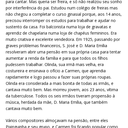
para cantar. Mas queria ser freira, e só não realizou seu sonho
por interferência do pai. Estudou num colégio de freiras mas
não chegou a completar o curso ginasial porque, aos 14 anos,
precisou interromper os estudos para trabalhar e ajudar no
sustento da casa. Foi balconista numa loja de gravatas e
aprendiz de chapelaria numa loja de chapéus femininos. Era
muito criativa e excelente vendedora. Em 1925, passando por
graves problemas financeiros, S. José e D. Maria Emília
resolveram abrir uma pensão em sua própria casa para tentar
aumentar a renda da família e para que todos os filhos
pudessem trabalhar. Olinda, sua irmã mais velha, era
costureira e ensinava o ofício a Carmen, que aprendia
rapidamente e logo passou a fazer suas próprias roupas.
Olinda era considerada a mais bonita de todas as irmãs, e
cantava muito bem. Mas morreu jovem, aos 23 anos, vítima
da tuberculose. Todos os seis irmãos tiveram propensão à
música, herdada da mãe, D. Maria Emília, que também
cantava muito bem.
Vários compositores almoçavam na pensão, entre eles
Pixinguinha e seu grupo, e Carmen foi ficando popular como