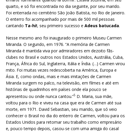
quarto, e só foi encontrada no dia seguinte, por seu marido.
Foi enterrada no cemitério São João Batista, no Rio de Janeiro.
O enterro foi acompanhado por mais de 500 mil pessoas
cantando
Ta-hi!
, seu primeiro sucesso e
Adeus batucada
.
Nesse mesmo ano foi inaugurado o primeiro Museu Carmen
Miranda. O segundo, em 1976. “A memória de Carmen
Miranda é mantida viva por admiradores em dezoito fãs-
clubes no Brasil e outros nos Estados Unidos, Austrália, Cuba,
França, África do Sul, Inglaterra, Itália e Índia. (…) Carmen virou
mito. Foi muitas vezes redescoberta na América, Europa e
Ásia. E, como ondas, mais e mais imitações de Carmen
Miranda surgem no palco, na televisão, em filmes e até em
histórias de quadrinhos em países onde ela pouco se
5
apresentou ou onde nunca cantou.”
D. Maria, sua mãe,
voltou para o Rio e viveu na casa que era de Carmen até sua
morte, em 1971. David Sebastian, seu marido, que só veio
conhecer o Brasil no dia do enterro de Carmen, voltou para os
Estados Unidos para retomar seu trabalho como empresário
e, pouco tempo depois, casou-se com uma amiga do casal