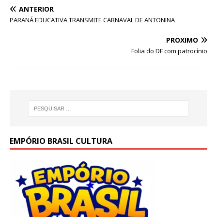
h
a
n
w
m
h
ANTERIOR
at
c
k
it
ai
ar
PARANÁ EDUCATIVA TRANSMITE CARNAVAL DE ANTONINA
s
e
e
te
l
e
PRÓXIMO
A
b
dI
r
Folia do DF com patrocínio
p
o
n
p
o
k
EMPÓRIO BRASIL CULTURA