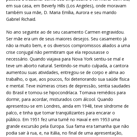
em sua casa, em Beverly Hills (Los Angeles), onde moravam
também sua mãe, D. Maria Emília, Aurora e seu marido
Gabriel Richaid.
No ano seguinte ao de seu casamento Carmen engravidou.
Ser mãe era um de seus maiores desejos. Seu casamento já
não ia muito bem, e os diversos compromissos aliados a uma
crise conjugal não permitiram que ela repousasse o
necessário. Quando viajava para Nova York sentiu-se mal e
teve um aborto natural. Sentindo-se muito culpada, a cantora
aumentou suas atividades, entregou-se de corpo e alma ao
trabalho, o que, aos poucos, foi deteriorando sua saúde física
e mental. Teve inúmeras crises de depressão, sentia saudades
do Brasil e tornou-se hipocondríaca. Tomava remédios para
dormir, para acordar, misturados com álcool. Quando
apresentou-se em Londres, ainda em 1948, teve síndrome de
palco, e tinha que tomar tranqüilizantes para encarar o
público. Em 1951 fez uma turnê no Havaí e em 1953 uma
grande excursão pela Europa. Sua fama era tamanha que não
podia sair à rua, e, na Itália, no final de uma apresentação,