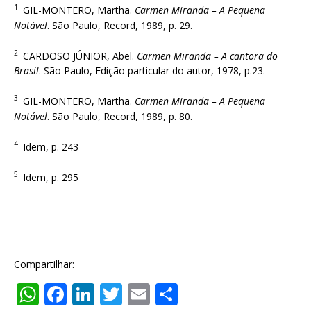
1.
GIL-MONTERO, Martha.
Carmen Miranda – A Pequena
Notável
. São Paulo, Record, 1989, p. 29.
2.
CARDOSO JÚNIOR, Abel.
Carmen Miranda – A cantora do
Brasil
. São Paulo, Edição particular do autor, 1978, p.23.
3.
GIL-MONTERO, Martha.
Carmen Miranda – A Pequena
Notável
. São Paulo, Record, 1989, p. 80.
4.
Idem, p. 243
5.
Idem, p. 295
Compartilhar:
W
F
Li
T
E
S