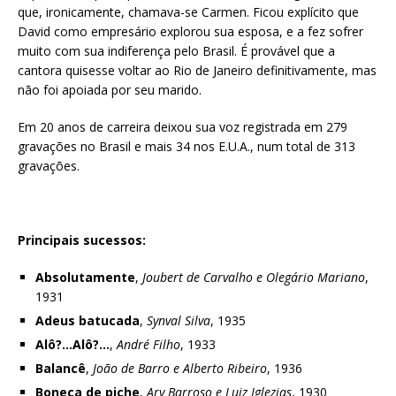
que, ironicamente, chamava-se Carmen. Ficou explícito que
David como empresário explorou sua esposa, e a fez sofrer
muito com sua indiferença pelo Brasil. É provável que a
cantora quisesse voltar ao Rio de Janeiro definitivamente, mas
não foi apoiada por seu marido.
Em 20 anos de carreira deixou sua voz registrada em 279
gravações no Brasil e mais 34 nos E.U.A., num total de 313
gravações.
Principais sucessos:
Absolutamente
,
Joubert de Carvalho e Olegário Mariano
,
1931
Adeus batucada
,
Synval Silva
, 1935
Alô?…Alô?…
,
André Filho
, 1933
Balancê
,
João de Barro e Alberto Ribeiro
, 1936
Boneca de piche
,
Ary Barroso e Luiz Iglezias
, 1930