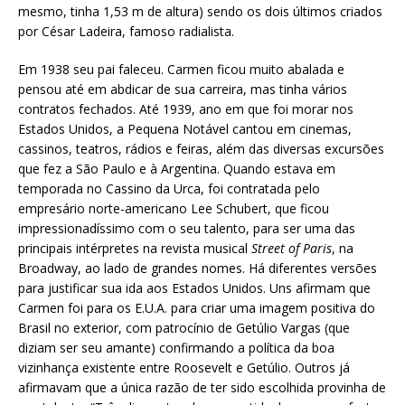
mesmo, tinha 1,53 m de altura) sendo os dois últimos criados
por César Ladeira, famoso radialista.
Em 1938 seu pai faleceu. Carmen ficou muito abalada e
pensou até em abdicar de sua carreira, mas tinha vários
contratos fechados. Até 1939, ano em que foi morar nos
Estados Unidos, a Pequena Notável cantou em cinemas,
cassinos, teatros, rádios e feiras, além das diversas excursões
que fez a São Paulo e à Argentina. Quando estava em
temporada no Cassino da Urca, foi contratada pelo
empresário norte-americano Lee Schubert, que ficou
impressionadíssimo com o seu talento, para ser uma das
principais intérpretes na revista musical
Street of Paris
, na
Broadway, ao lado de grandes nomes. Há diferentes versões
para justificar sua ida aos Estados Unidos. Uns afirmam que
Carmen foi para os E.U.A. para criar uma imagem positiva do
Brasil no exterior, com patrocínio de Getúlio Vargas (que
diziam ser seu amante) confirmando a política da boa
vizinhança existente entre Roosevelt e Getúlio. Outros já
afirmavam que a única razão de ter sido escolhida provinha de