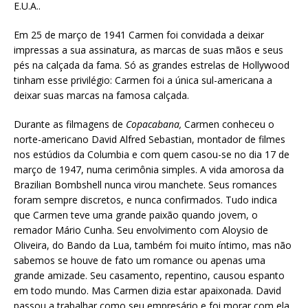
E.U.A..
Em 25 de março de 1941 Carmen foi convidada a deixar
impressas a sua assinatura, as marcas de suas mãos e seus
pés na calçada da fama. Só as grandes estrelas de Hollywood
tinham esse privilégio: Carmen foi a única sul-americana a
deixar suas marcas na famosa calçada.
Durante as filmagens de
Copacabana,
Carmen conheceu o
norte-americano David Alfred Sebastian, montador de filmes
nos estúdios da Columbia e com quem casou-se no dia 17 de
março de 1947, numa cerimônia simples. A vida amorosa da
Brazilian Bombshell nunca virou manchete. Seus romances
foram sempre discretos, e nunca confirmados. Tudo indica
que Carmen teve uma grande paixão quando jovem, o
remador Mário Cunha. Seu envolvimento com Aloysio de
Oliveira, do Bando da Lua, também foi muito íntimo, mas não
sabemos se houve de fato um romance ou apenas uma
grande amizade. Seu casamento, repentino, causou espanto
em todo mundo. Mas Carmen dizia estar apaixonada. David
passou a trabalhar como seu empresário e foi morar com ela,