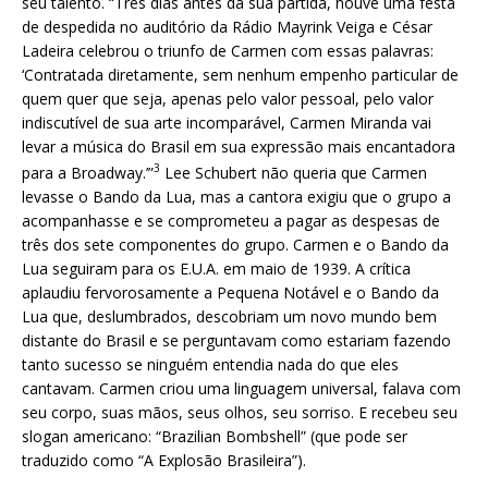
seu talento. “Três dias antes da sua partida, houve uma festa
de despedida no auditório da Rádio Mayrink Veiga e César
Ladeira celebrou o triunfo de Carmen com essas palavras:
‘Contratada diretamente, sem nenhum empenho particular de
quem quer que seja, apenas pelo valor pessoal, pelo valor
indiscutível de sua arte incomparável, Carmen Miranda vai
levar a música do Brasil em sua expressão mais encantadora
3
para a Broadway.’”
Lee Schubert não queria que Carmen
levasse o Bando da Lua, mas a cantora exigiu que o grupo a
acompanhasse e se comprometeu a pagar as despesas de
três dos sete componentes do grupo. Carmen e o Bando da
Lua seguiram para os E.U.A. em maio de 1939. A crítica
aplaudiu fervorosamente a Pequena Notável e o Bando da
Lua que, deslumbrados, descobriam um novo mundo bem
distante do Brasil e se perguntavam como estariam fazendo
tanto sucesso se ninguém entendia nada do que eles
cantavam. Carmen criou uma linguagem universal, falava com
seu corpo, suas mãos, seus olhos, seu sorriso. E recebeu seu
slogan americano: “Brazilian Bombshell” (que pode ser
traduzido como “A Explosão Brasileira”).