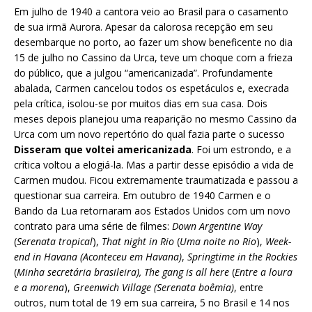
Em julho de 1940 a cantora veio ao Brasil para o casamento
de sua irmã Aurora. Apesar da calorosa recepção em seu
desembarque no porto, ao fazer um show beneficente no dia
15 de julho no Cassino da Urca, teve um choque com a frieza
do público, que a julgou “americanizada”. Profundamente
abalada, Carmen cancelou todos os espetáculos e, execrada
pela crítica, isolou-se por muitos dias em sua casa. Dois
meses depois planejou uma reaparição no mesmo Cassino da
Urca com um novo repertório do qual fazia parte o sucesso
Disseram que voltei americanizada
. Foi um estrondo, e a
crítica voltou a elogiá-la. Mas a partir desse episódio a vida de
Carmen mudou. Ficou extremamente traumatizada e passou a
questionar sua carreira. Em outubro de 1940 Carmen e o
Bando da Lua retornaram aos Estados Unidos com um novo
contrato para uma série de filmes:
Down Argentine Way
(
Serenata tropical
),
That night in Rio
(
Uma noite no Rio
),
Week-
end in Havana (Aconteceu em Havana)
,
Springtime in the Rockies
(
Minha secretária brasileira), The gang is all here
(
Entre a loura
e a morena
),
Greenwich Village (Serenata boêmia)
, entre
outros, num total de 19 em sua carreira, 5 no Brasil e 14 nos