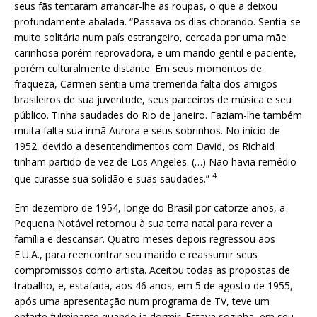
seus fãs tentaram arrancar-lhe as roupas, o que a deixou
profundamente abalada. “Passava os dias chorando. Sentia-se
muito solitária num país estrangeiro, cercada por uma mãe
carinhosa porém reprovadora, e um marido gentil e paciente,
porém culturalmente distante. Em seus momentos de
fraqueza, Carmen sentia uma tremenda falta dos amigos
brasileiros de sua juventude, seus parceiros de música e seu
público. Tinha saudades do Rio de Janeiro. Faziam-lhe também
muita falta sua irmã Aurora e seus sobrinhos. No início de
1952, devido a desentendimentos com David, os Richaid
tinham partido de vez de Los Angeles. (…) Não havia remédio
4
que curasse sua solidão e suas saudades.”
Em dezembro de 1954, longe do Brasil por catorze anos, a
Pequena Notável retornou à sua terra natal para rever a
família e descansar. Quatro meses depois regressou aos
E.U.A., para reencontrar seu marido e reassumir seus
compromissos como artista. Aceitou todas as propostas de
trabalho, e, estafada, aos 46 anos, em 5 de agosto de 1955,
após uma apresentação num programa de TV, teve um
enfarte fulminante quando ia dormir. Estava sozinha, em seu