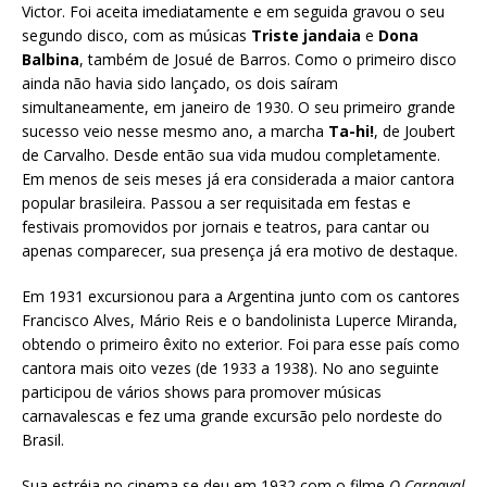
Victor. Foi aceita imediatamente e em seguida gravou o seu
segundo disco, com as músicas
Triste jandaia
e
Dona
Balbina
, também de Josué de Barros. Como o primeiro disco
ainda não havia sido lançado, os dois saíram
simultaneamente, em janeiro de 1930. O seu primeiro grande
sucesso veio nesse mesmo ano, a marcha
Ta-hi!
, de Joubert
de Carvalho. Desde então sua vida mudou completamente.
Em menos de seis meses já era considerada a maior cantora
popular brasileira. Passou a ser requisitada em festas e
festivais promovidos por jornais e teatros, para cantar ou
apenas comparecer, sua presença já era motivo de destaque.
Em 1931 excursionou para a Argentina junto com os cantores
Francisco Alves, Mário Reis e o bandolinista Luperce Miranda,
obtendo o primeiro êxito no exterior. Foi para esse país como
cantora mais oito vezes (de 1933 a 1938). No ano seguinte
participou de vários shows para promover músicas
carnavalescas e fez uma grande excursão pelo nordeste do
Brasil.
Sua estréia no cinema se deu em 1932 com o filme
O Carnaval