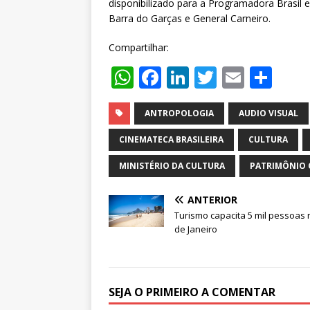
disponibilizado para a Programadora Brasil e
Barra do Garças e General Carneiro.
Compartilhar:
W
F
Li
T
E
S
h
a
n
w
m
h
at
c
k
it
ai
ar
ANTROPOLOGIA
AUDIO VISUAL
s
e
e
te
l
e
CINEMATECA BRASILEIRA
CULTURA
A
b
dI
r
MINISTÉRIO DA CULTURA
PATRIMÔNIO 
p
o
n
ANTERIOR
p
o
Turismo capacita 5 mil pessoas 
k
de Janeiro
SEJA O PRIMEIRO A COMENTAR