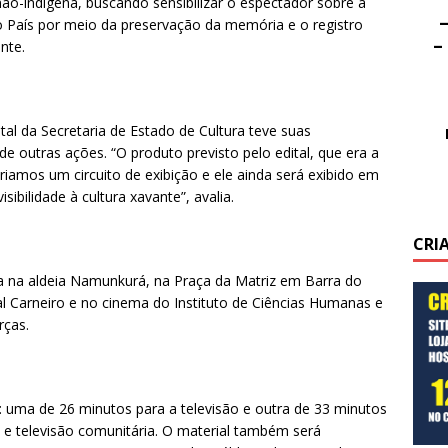
ão-indígena, buscando sensibilizar o espectador sobre a
–
o País por meio da preservação da memória e o registro
–
nte.
tal da Secretaria de Estado de Cultura teve suas
e outras ações. “O produto previsto pelo edital, que era a
riamos um circuito de exibição e ele ainda será exibido em
sibilidade à cultura xavante”, avalia.
CRI
ca na aldeia Namunkurá, na Praça da Matriz em Barra do
al Carneiro e no cinema do Instituto de Ciências Humanas e
rças.
s: uma de 26 minutos para a televisão e outra de 33 minutos
s e televisão comunitária. O material também será