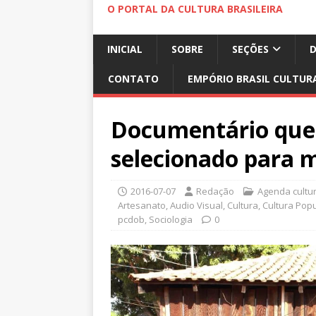
O PORTAL DA CULTURA BRASILEIRA
INICIAL
SOBRE
SEÇÕES
CONTATO
EMPÓRIO BRASIL CULTUR
Documentário que 
selecionado para m
2016-07-07
Redação
Agenda cultur
Artesanato
,
Audio Visual
,
Cultura
,
Cultura Popu
pcdob
,
Sociologia
0