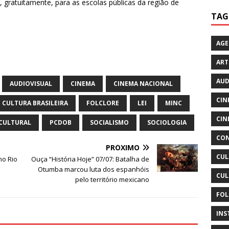
, gratuitamente, para as escolas públicas da região de
TAG
AG
ART
AUD
AUDIOVISUAL
CINEMA
CINEMA NACIONAL
CIN
CULTURA BRASILEIRA
FOLCLORE
LEI
MINC
CIN
CULTURAL
PCDOB
SOCIALISMO
SOCIOLOGIA
CON
PRÓXIMO
CUL
no Rio
Ouça “História Hoje” 07/07: Batalha de
Otumba marcou luta dos espanhóis
CUL
pelo território mexicano
FOL
INS