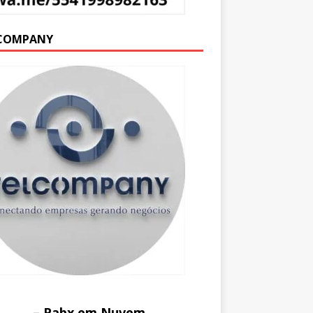
COMPANY
– Pabx em Nuvem