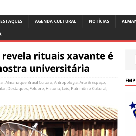
DESTAQUES
AGENDA CULTURAL
NOTÍCIAS
ALMA
A
revela rituais xavante é
ostra universitária
EMP
al
,
Almanaque Brasil Cultura
,
Antropologia
,
Arte & Espaço
,
lar
,
Destaques
,
Folclore
,
História
,
Leis
,
Patrimônio Cultural
,