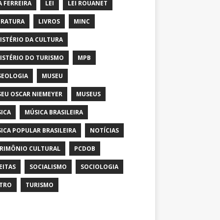
A FERREIRA
LEI
LEI ROUANET
ERATURA
LIVROS
MINC
ISTÉRIO DA CULTURA
ISTÉRIO DO TURISMO
MPB
EOLOGIA
MUSEU
EU OSCAR NIEMEYER
MUSEUS
ICA
MÚSICA BRASILEIRA
ICA POPULAR BRASILEIRA
NOTÍCIAS
RIMÔNIO CULTURAL
PCDOB
EITAS
SOCIALISMO
SOCIOLOGIA
TRO
TURISMO