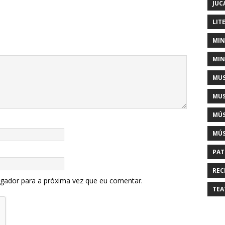
JUC
LIT
MIN
MIN
MUS
MUS
MÚS
MÚS
PAT
REC
egador para a próxima vez que eu comentar.
TEA