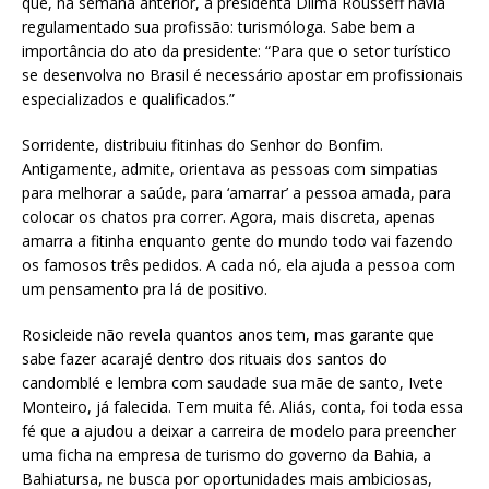
que, na semana anterior, a presidenta Dilma Rousseff havia
regulamentado sua profissão: turismóloga. Sabe bem a
importância do ato da presidente: “Para que o setor turístico
se desenvolva no Brasil é necessário apostar em profissionais
especializados e qualificados.”
Sorridente, distribuiu fitinhas do Senhor do Bonfim.
Antigamente, admite, orientava as pessoas com simpatias
para melhorar a saúde, para ‘amarrar’ a pessoa amada, para
colocar os chatos pra correr. Agora, mais discreta, apenas
amarra a fitinha enquanto gente do mundo todo vai fazendo
os famosos três pedidos. A cada nó, ela ajuda a pessoa com
um pensamento pra lá de positivo.
Rosicleide não revela quantos anos tem, mas garante que
sabe fazer acarajé dentro dos rituais dos santos do
candomblé e lembra com saudade sua mãe de santo, Ivete
Monteiro, já falecida. Tem muita fé. Aliás, conta, foi toda essa
fé que a ajudou a deixar a carreira de modelo para preencher
uma ficha na empresa de turismo do governo da Bahia, a
Bahiatursa, ne busca por oportunidades mais ambiciosas,