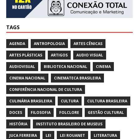
TAGS
AGENDA
ANTROPOLOGIA
ARTES CÊNICAS
ARTES PLÁSTICAS
ARTIGOS
AUDIO VISUAL
AUDIOVISUAL
BIBLIOTECA NACIONAL
CINEMA
CINEMA NACIONAL
CINEMATECA BRASILEIRA
CONFERÊNCIA NACIONAL DE CULTURA
CULINÁRIA BRASILEIRA
CULTURA
CULTURA BRASILEIRA
DOCES
FILOSOFIA
FOLCLORE
GESTÃO CULTURAL
HISTÓRIA
INSTITUTO BRASILEIRO DE MUSEUS
JUCA FERREIRA
LEI
LEI ROUANET
LITERATURA