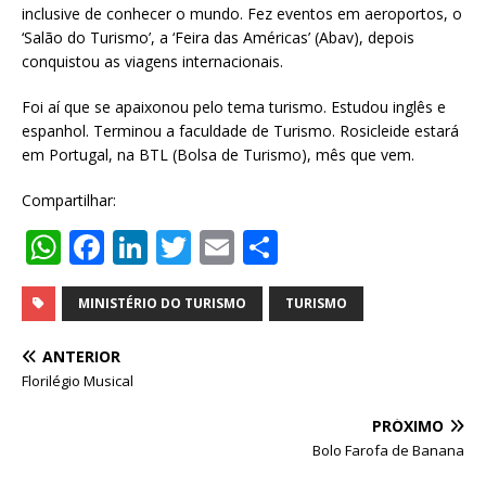
inclusive de conhecer o mundo. Fez eventos em aeroportos, o
‘Salão do Turismo’, a ‘Feira das Américas’ (Abav), depois
conquistou as viagens internacionais.
Foi aí que se apaixonou pelo tema turismo. Estudou inglês e
espanhol. Terminou a faculdade de Turismo. Rosicleide estará
em Portugal, na BTL (Bolsa de Turismo), mês que vem.
Compartilhar:
W
F
Li
T
E
S
h
a
n
w
m
h
at
c
k
it
ai
ar
MINISTÉRIO DO TURISMO
TURISMO
s
e
e
te
l
e
ANTERIOR
A
b
dI
r
Florilégio Musical
p
o
n
PRÓXIMO
p
o
Bolo Farofa de Banana