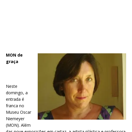
MON de
graça
Neste
domingo, a
entrada é
franca no
Museu Oscar
Niemeyer
(MON). Além
das nove exposições em cartaz, a artista plástica e professora