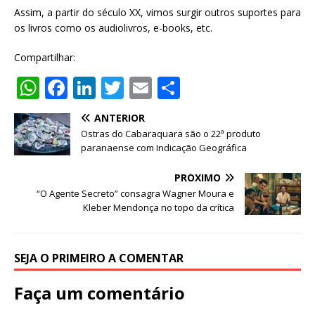
Assim, a partir do século XX, vimos surgir outros suportes para
os livros como os audiolivros, e-books, etc.
Compartilhar:
W
F
Li
T
E
S
h
a
n
w
m
h
ANTERIOR
at
c
k
it
ai
ar
Ostras do Cabaraquara são o 22ª produto
s
e
e
te
l
e
paranaense com Indicação Geográfica
A
b
dI
r
PRÓXIMO
p
o
n
“O Agente Secreto” consagra Wagner Moura e
Kleber Mendonça no topo da crítica
p
o
k
SEJA O PRIMEIRO A COMENTAR
Faça um comentário