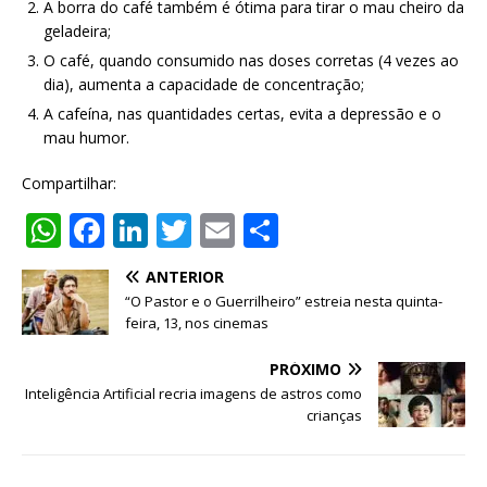
A borra do café também é ótima para tirar o mau cheiro da
geladeira;
O café, quando consumido nas doses corretas (4 vezes ao
dia), aumenta a capacidade de concentração;
A cafeína, nas quantidades certas, evita a depressão e o
mau humor.
Compartilhar:
W
F
Li
T
E
S
h
a
n
w
m
h
ANTERIOR
at
c
k
it
ai
ar
“O Pastor e o Guerrilheiro” estreia nesta quinta-
s
e
e
te
l
e
feira, 13, nos cinemas
A
b
dI
r
PRÓXIMO
p
o
n
Inteligência Artificial recria imagens de astros como
crianças
p
o
k