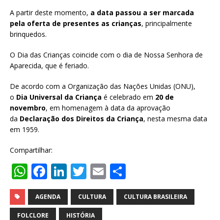
A partir deste momento,
a data passou a ser marcada
pela oferta de presentes as crianças
, principalmente
brinquedos.
O Dia das Crianças coincide com o dia de Nossa Senhora de
Aparecida, que é feriado.
De acordo com a Organização das Nações Unidas (ONU),
o
Dia Universal da Criança
é celebrado em
20 de
novembro
, em homenagem à data da aprovação
da
Declaração dos Direitos da Criança
, nesta mesma data
em 1959.
Compartilhar:
W
F
Li
T
E
S
h
a
n
w
m
h
at
c
k
it
ai
ar
AGENDA
CULTURA
CULTURA BRASILEIRA
s
e
e
te
l
e
FOLCLORE
HISTÓRIA