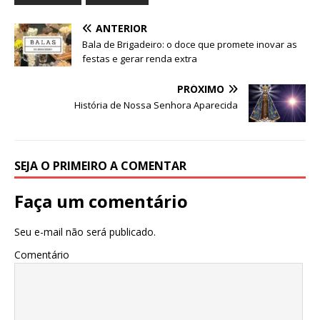
A
b
dI
r
ANTERIOR
p
o
n
Bala de Brigadeiro: o doce que promete inovar as
p
o
festas e gerar renda extra
k
PRÓXIMO
História de Nossa Senhora Aparecida
SEJA O PRIMEIRO A COMENTAR
Faça um comentário
Seu e-mail não será publicado.
Comentário