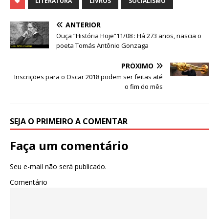
at
c
k
it
ai
ar
LITERATURA
LIVROS
SOCIALISMO
s
e
e
te
l
e
ANTERIOR
A
b
dI
r
Ouça “História Hoje”11/08 : Há 273 anos, nascia o
poeta Tomás Antônio Gonzaga
p
o
n
p
o
PRÓXIMO
Inscrições para o Oscar 2018 podem ser feitas até
k
o fim do mês
SEJA O PRIMEIRO A COMENTAR
Faça um comentário
Seu e-mail não será publicado.
Comentário