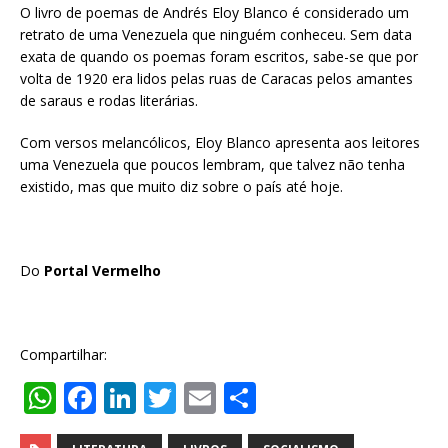
O livro de poemas de Andrés Eloy Blanco é considerado um
retrato de uma Venezuela que ninguém conheceu. Sem data
exata de quando os poemas foram escritos, sabe-se que por
volta de 1920 era lidos pelas ruas de Caracas pelos amantes
de saraus e rodas literárias.
Com versos melancólicos, Eloy Blanco apresenta aos leitores
uma Venezuela que poucos lembram, que talvez não tenha
existido, mas que muito diz sobre o país até hoje.
Do
Portal Vermelho
Compartilhar:
W
F
Li
T
E
S
h
a
n
w
m
h