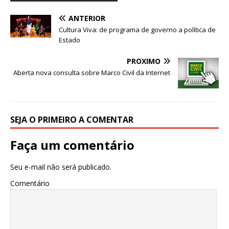
p
o
n
ANTERIOR
p
o
Cultura Viva: de programa de governo a política de
k
Estado
PRÓXIMO
Aberta nova consulta sobre Marco Civil da Internet
SEJA O PRIMEIRO A COMENTAR
Faça um comentário
Seu e-mail não será publicado.
Comentário