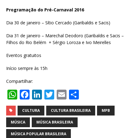
Programação do Pré-Carnaval 2016
Dia 30 de janeiro – Sítio Cercado (Garibaldis e Sacis)
Dia 31 de janeiro – Marechal Deodoro (Garibaldis e Sacis –
Filhos do Rio Belém + Sérgio Loroza e Ivo Meirelles
Eventos gratuitos
Início sempre às 15h
Compartilhar:
W
F
Li
T
E
S
h
a
n
w
m
h
at
c
k
it
ai
ar
CULTURA
CULTURA BRASILEIRA
MPB
s
e
e
te
l
e
MÚSICA
MÚSICA BRASILEIRA
A
b
dI
r
MÚSICA POPULAR BRASILEIRA