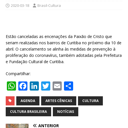
2020-03-18
Brasil-Cultura
Estão canceladas as encenações da Paixão de Cristo que
seriam realizadas nos bairros de Curitiba no próximo dia 10 de
abril. O cancelamento se alinha às medidas de prevenção à
proliferação do coronavírus, também adotadas pela Prefeitura
e Fundação Cultural de Curitiba.
Compartilhar:
W
F
Li
T
E
S
h
a
n
w
m
h
at
c
k
it
ai
ar
AGENDA
ARTES CÊNICAS
CULTURA
s
e
e
te
l
e
CULTURA BRASILEIRA
NOTÍCIAS
A
b
dI
r
ANTERIOR