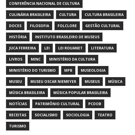
CONFERÊNCIA NACIONAL DE CULTURA
CULINÁRIA BRASILEIRA
CULTURA
CULTURA BRASILEIRA
DOCES
FILOSOFIA
FOLCLORE
GESTÃO CULTURAL
HISTÓRIA
INSTITUTO BRASILEIRO DE MUSEUS
JUCA FERREIRA
LEI
LEI ROUANET
LITERATURA
LIVROS
MINC
MINISTÉRIO DA CULTURA
MINISTÉRIO DO TURISMO
MPB
MUSEOLOGIA
MUSEU
MUSEU OSCAR NIEMEYER
MUSEUS
MÚSICA
MÚSICA BRASILEIRA
MÚSICA POPULAR BRASILEIRA
NOTÍCIAS
PATRIMÔNIO CULTURAL
PCDOB
RECEITAS
SOCIALISMO
SOCIOLOGIA
TEATRO
TURISMO