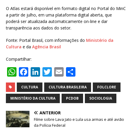
O Atlas estará disponível em formato digital no Portal do MinC
a partir de julho, em uma plataforma digital aberta, que
poderá ser atualizada automaticamente on-line e dar
transparência aos dados do setor.
Fonte: Portal Brasil, com informações do
Ministério da
Cultura
e da
Agência Brasil
Compartilhar:
W
F
Li
T
E
S
h
a
n
w
m
h
at
c
k
it
ai
ar
CULTURA
CULTURA BRASILEIRA
FOLCLORE
s
e
e
te
l
e
MINISTÉRIO DA CULTURA
PCDOB
SOCIOLOGIA
A
b
dI
r
ANTERIOR
p
o
n
Filme sobre Lava Jato e Lula usa armas e até avião
p
o
da Polícia Federal