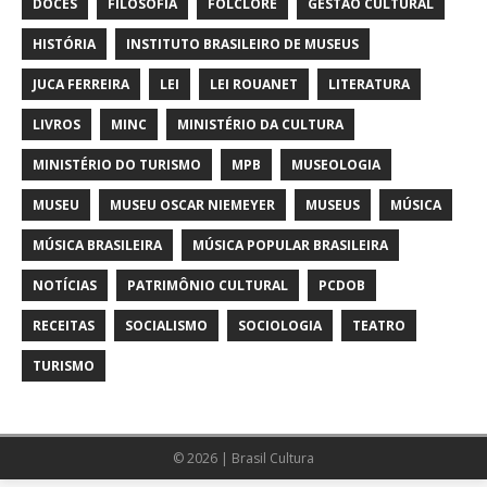
DOCES
FILOSOFIA
FOLCLORE
GESTÃO CULTURAL
HISTÓRIA
INSTITUTO BRASILEIRO DE MUSEUS
JUCA FERREIRA
LEI
LEI ROUANET
LITERATURA
LIVROS
MINC
MINISTÉRIO DA CULTURA
MINISTÉRIO DO TURISMO
MPB
MUSEOLOGIA
MUSEU
MUSEU OSCAR NIEMEYER
MUSEUS
MÚSICA
MÚSICA BRASILEIRA
MÚSICA POPULAR BRASILEIRA
NOTÍCIAS
PATRIMÔNIO CULTURAL
PCDOB
RECEITAS
SOCIALISMO
SOCIOLOGIA
TEATRO
TURISMO
© 2026 | Brasil Cultura