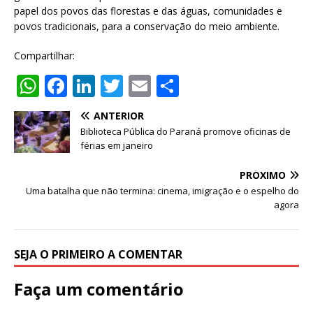
papel dos povos das florestas e das águas, comunidades e
povos tradicionais, para a conservação do meio ambiente.
Compartilhar:
W
F
Li
T
E
S
h
a
n
w
m
h
ANTERIOR
at
c
k
it
ai
ar
Biblioteca Pública do Paraná promove oficinas de
s
e
e
te
l
e
férias em janeiro
A
b
dI
r
PRÓXIMO
p
o
n
Uma batalha que não termina: cinema, imigração e o espelho do
agora
p
o
k
SEJA O PRIMEIRO A COMENTAR
Faça um comentário