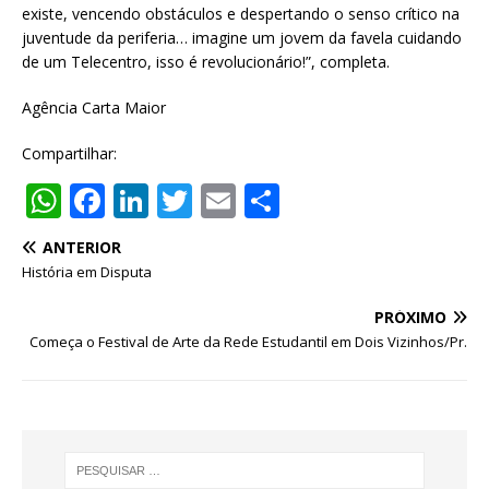
existe, vencendo obstáculos e despertando o senso crítico na
juventude da periferia… imagine um jovem da favela cuidando
de um Telecentro, isso é revolucionário!”, completa.
Agência Carta Maior
Compartilhar:
W
F
Li
T
E
S
h
a
n
w
m
h
ANTERIOR
at
c
k
it
ai
ar
História em Disputa
s
e
e
te
l
e
PRÓXIMO
A
b
dI
r
Começa o Festival de Arte da Rede Estudantil em Dois Vizinhos/Pr.
p
o
n
p
o
k