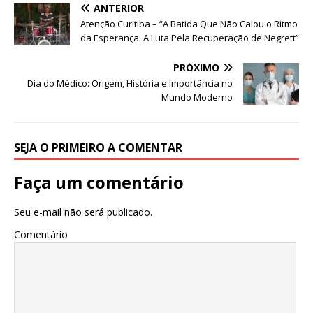
h
a
n
w
m
h
ANTERIOR
at
c
k
it
ai
ar
Atenção Curitiba – “A Batida Que Não Calou o Ritmo
s
e
e
te
l
e
da Esperança: A Luta Pela Recuperação de Negrett”
A
b
dI
r
PRÓXIMO
p
o
n
Dia do Médico: Origem, História e Importância no
Mundo Moderno
p
o
k
SEJA O PRIMEIRO A COMENTAR
Faça um comentário
Seu e-mail não será publicado.
Comentário