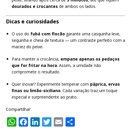
dourados e crocantes
de ambos os lados.
Dicas e curiosidades
O uso do
fubá com flocão
garante uma casquinha leve,
sequinha e cheia de textura — um contraste perfeito com a
maciez do peixe.
Para manter a crocância,
empane apenas os pedaços
que for fritar na hora
. Assim, a umidade não
compromete o resultado.
Quer inovar? Experimente temperar com
páprica, ervas
finas ou limão-siciliano
. Cada variação traz um toque
especial e surpreendente ao prato.
Compartilhar:
W
F
Li
T
E
S