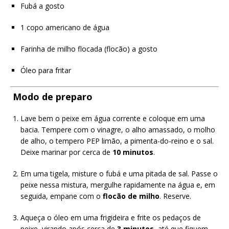
Fubá a gosto
1 copo americano de água
Farinha de milho flocada (flocão) a gosto
Óleo para fritar
‍
Modo de preparo
Lave bem o peixe em água corrente e coloque em uma
bacia. Tempere com o vinagre, o alho amassado, o molho
de alho, o tempero PEP limão, a pimenta-do-reino e o sal.
Deixe marinar por cerca de
10 minutos
.
Em uma tigela, misture o fubá e uma pitada de sal. Passe o
peixe nessa mistura, mergulhe rapidamente na água e, em
seguida, empane com o
flocão de milho
. Reserve.
Aqueça o óleo em uma frigideira e frite os pedaços de
peixe, virando após cerca de
3 minutos
, até que fiquem