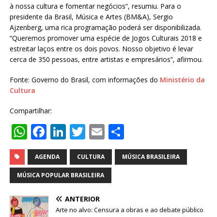
à nossa cultura e fomentar negócios”, resumiu. Para o
presidente da Brasil, Música e Artes (BM&A), Sergio
Ajzenberg, uma rica programação poderá ser disponibilizada.
“Queremos promover uma espécie de Jogos Culturais 2018 e
estreitar laços entre os dois povos. Nosso objetivo é levar
cerca de 350 pessoas, entre artistas e empresários”, afirmou.
Fonte: Governo do Brasil, com informações do
Ministério da
Cultura
Compartilhar:
W
F
Li
T
E
S
h
a
n
w
m
h
at
c
k
it
ai
ar
AGENDA
CULTURA
MÚSICA BRASILEIRA
s
e
e
te
l
e
MÚSICA POPULAR BRASILEIRA
A
b
dI
r
ANTERIOR
p
o
n
Arte no alvo: Censura a obras e ao debate público