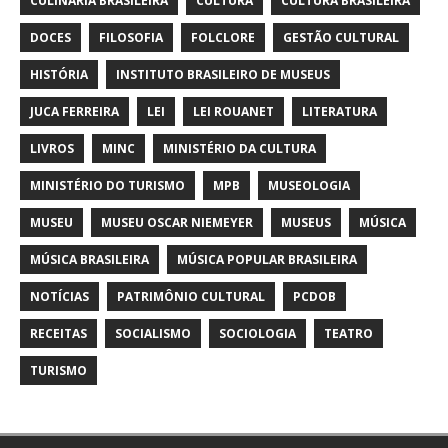
CULINÁRIA BRASILEIRA
CULTURA
CULTURA BRASILEIRA
DOCES
FILOSOFIA
FOLCLORE
GESTÃO CULTURAL
HISTÓRIA
INSTITUTO BRASILEIRO DE MUSEUS
JUCA FERREIRA
LEI
LEI ROUANET
LITERATURA
LIVROS
MINC
MINISTÉRIO DA CULTURA
MINISTÉRIO DO TURISMO
MPB
MUSEOLOGIA
MUSEU
MUSEU OSCAR NIEMEYER
MUSEUS
MÚSICA
MÚSICA BRASILEIRA
MÚSICA POPULAR BRASILEIRA
NOTÍCIAS
PATRIMÔNIO CULTURAL
PCDOB
RECEITAS
SOCIALISMO
SOCIOLOGIA
TEATRO
TURISMO